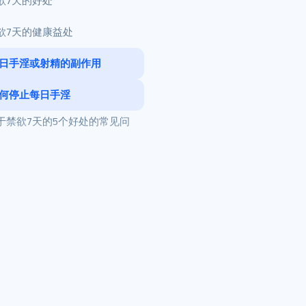
欲7天的好处
以下是禁欲7天的一些好处
欲7天的健康益处
——
以下是禁欲一周对健康带来
日手淫或射精的副作用
1] 自制力
的益处——
对性健康的影响
2] 置信水平
何停止每日手淫
1] 精子质量
对心理健康的影响
3] 提升能量
于禁欲7天的5个好处的常见问
1] 划定界限
2] 性欲
对身体健康的影响
2] 正念
3] 免疫系统
1] 一周不射精好吗？
对人际关系的影响
3] 健康的生活方式
4] 睡眠质量
2] 如果男性一周内没有精子
排出，会发生什么？
4] 寻求专业帮助
5] 降低性传播疾病风险
3] 两周不射精会有什么后
5] 色情内容拦截器
果？
4] 长期不射精会有哪些副作
用？