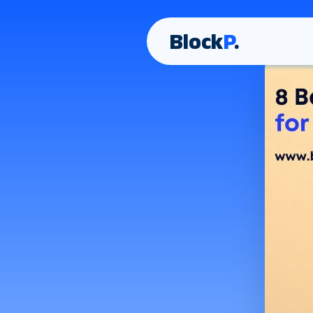
Block
P
.