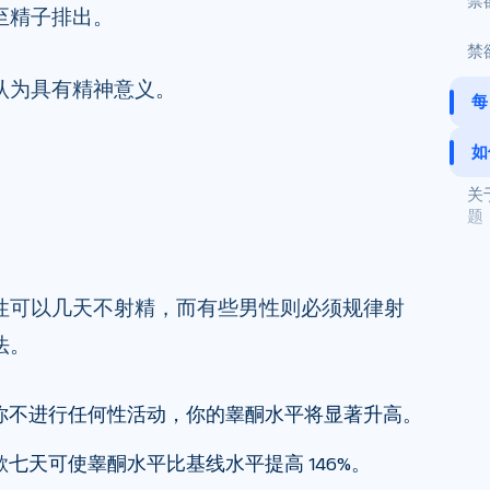
禁
至精子排出。
禁
认为具有精神意义。
每
如
关
题
性可以几天不射精，而有些男性则必须规律射
法。
你不进行任何性活动，你的睾酮水平将显著升高。
七天可使睾酮水平比基线水平提高 146%。