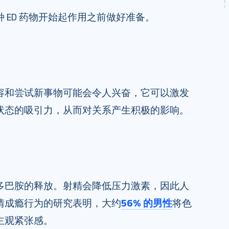
 ED 药物开始起作用之前做好准备。
容和尝试新事物可能会令人兴奋，它可以激发
状态的吸引力，从而对关系产生积极的影响。
多巴胺的释放。射精会降低压力激素，因此人
情成瘾行为的研究表明，大约
56% 的男性
将色
主观紧张感。