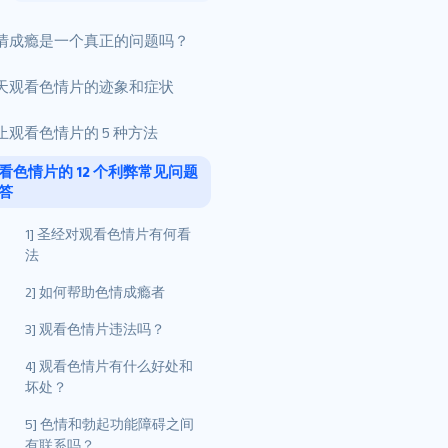
情成瘾是一个真正的问题吗？
天观看色情片的迹象和症状
止观看色情片的 5 种方法
看色情片的 12 个利弊常见问题
1] 评估你的价值观
答
2] 远离色情内容
1] 圣经对观看色情片有何看
3] 安装色情过滤器
法
4] 养成良好的习惯
2] 如何帮助色情成瘾者
5] 用感官享受取代性需求
3] 观看色情片违法吗？
4] 观看色情片有什么好处和
坏处？
5] 色情和勃起功能障碍之间
有联系吗？