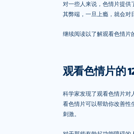
对一些人来说，色情片提供
其弊端，一旦上瘾，就会对
继续阅读以了解观看色情片
观看色情片的 1
科学家发现了观看色情片对
看色情片可以帮助你改善性
刺激。
对于那些有勃起功能障碍的