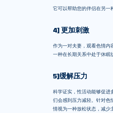
它可以帮助您的伴侣在另一种
4] 更加刺激
作为一对夫妻，观看色情内
一种在长期关系中处于休眠
5]缓解压力
科学证实，性活动能够促进
们会感到压力减轻。针对色
情视为一种放松状态，减少