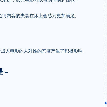
色情内容的夫妻在床上会感到更加满足。
观看成人电影的人对性的态度产生了积极影响。
 –
。