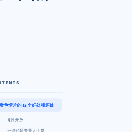
NTENTS
看色情片的 12 个好处和坏处
1] 性开放
一些色情专业人士是 –