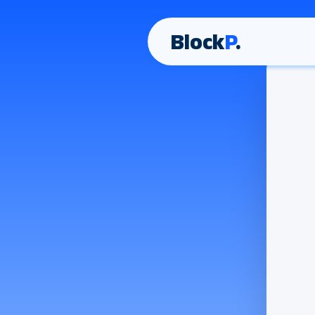
Block
P
.