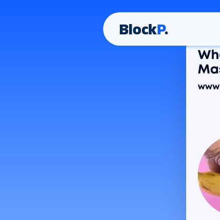
Block
P
.