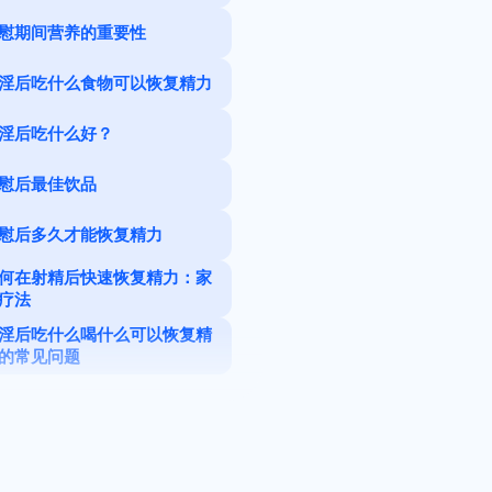
慰期间营养的重要性
淫后吃什么食物可以恢复精力
淫后吃什么好？
1.富含锌的食物
慰后最佳饮品
2.富含蛋白质的食物
现在您知道了自慰后应该吃
慰后多久才能恢复精力
什么，下面是一些您可以在
3.富含镁的食物
自慰后喝以恢复精力的饮料
何在射精后快速恢复精力：家
疗法
–
4.健康脂肪
淫后吃什么喝什么可以恢复精
1.银杏提取物
1.水
的常见问题
2.淫羊藿
嫩椰子
1] 手淫后该怎么办
刺毛黧豆
3.牛奶
2] 排精后喝水好吗
育亨宾和达米阿那
4.草药茶
3] 练手后如何恢复虚弱