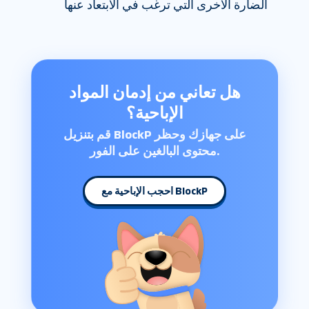
الضارة الأخرى التي ترغب في الابتعاد عنها
هل تعاني من إدمان المواد
الإباحية؟
قم بتنزيل BlockP على جهازك وحظر
محتوى البالغين على الفور.
احجب الإباحية مع BlockP