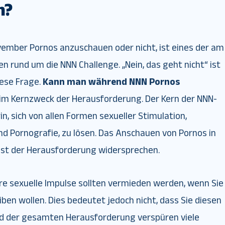
n?
ember Pornos anzuschauen oder nicht, ist eines der am
 rund um die NNN Challenge. „Nein, das geht nicht“ ist
iese Frage.
Kann man während NNN Pornos
t im Kernzweck der Herausforderung. Der Kern der NNN-
, sich von allen Formen sexueller Stimulation,
nd Pornografie, zu lösen. Das Anschauen von Pornos in
ist der Herausforderung widersprechen.
e sexuelle Impulse sollten vermieden werden, wenn Sie
ben wollen. Dies bedeutet jedoch nicht, dass Sie diesen
nd der gesamten Herausforderung verspüren viele