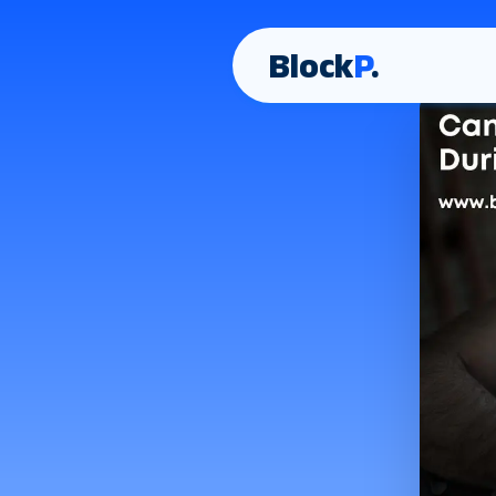
Block
P
.