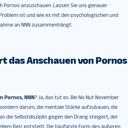
ch Pornos anzuschauen. Lassen Sie uns genauer
Problem ist und wie es mit den psychologischen und
ilnahme an NNN zusammenhängt.
rt das Anschauen von Pornos
on Pornos, NNN
? Ja, das tut es. Bei No Nut November
, sondern darum, die mentale Stärke aufzubauen, die
n die Selbstdisziplin gegen den Drang steigert, der
uellem Reiz entsteht. Die häufigste Form des äußeren