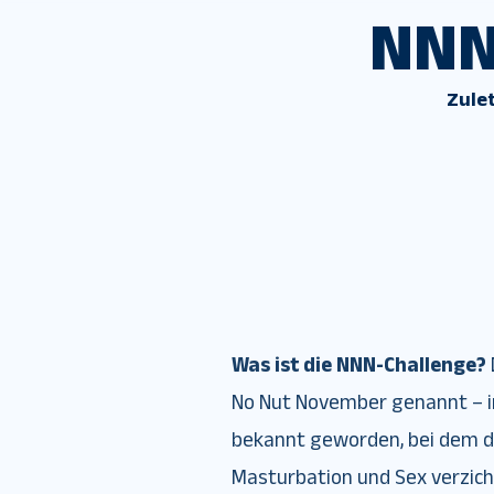
NNN
Zulet
Was ist die NNN-Challenge?
No Nut November genannt – in
bekannt geworden, bei dem d
Masturbation und Sex verzicht