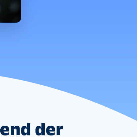
end der