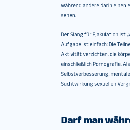
während andere darin einen e
sehen.
Der Slang für Ejakulation ist „
Aufgabe ist einfach: Die Tei
Aktivität verzichten, die kör
einschließlich Pornografie. A
Selbstverbesserung, mentale 
Suchtwirkung sexuellen Verg
Darf man währ