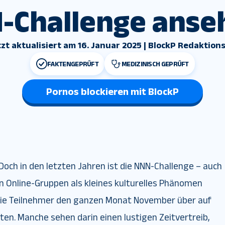
-Challenge anse
zt aktualisiert am 16. Januar 2025 | BlockP Redaktio
FAKTENGEPRÜFT
MEDIZINISCH GEPRÜFT
Pornos blockieren mit BlockP
Doch in den letzten Jahren ist die NNN-Challenge – auch
 Online-Gruppen als kleines kulturelles Phänomen
ie Teilnehmer den ganzen Monat November über auf
en. Manche sehen darin einen lustigen Zeitvertreib,