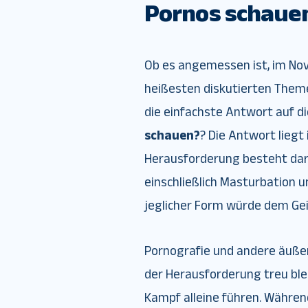
Pornos schaue
Ob es angemessen ist, im Nov
heißesten diskutierten Themen
die einfachste Antwort auf d
schauen?
? Die Antwort lieg
Herausforderung besteht darin
einschließlich Masturbation u
jeglicher Form würde dem Ge
Pornografie und andere äußer
der Herausforderung treu blei
Kampf alleine führen. Währe