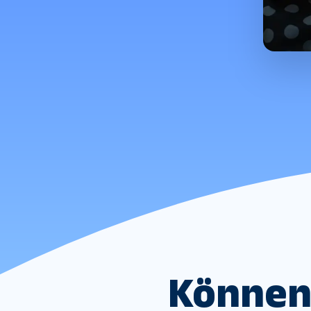
Können