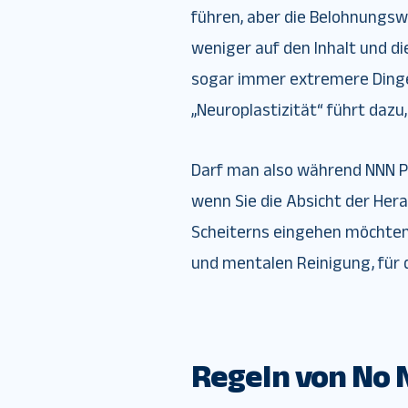
führen, aber die Belohnungs
weniger auf den Inhalt und d
sogar immer extremere Dinge
„Neuroplastizität“ führt daz
Darf man also während NNN Po
wenn Sie die Absicht der Her
Scheiterns eingehen möchten
und mentalen Reinigung, für d
Regeln von No