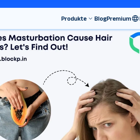
Produkte
Blog
Premium