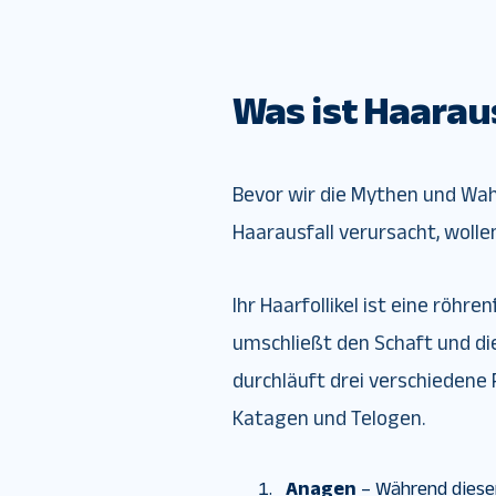
Was ist Haaraus
Bevor wir die Mythen und Wa
Haarausfall verursacht, wollen
Ihr Haarfollikel ist eine röhr
umschließt den Schaft und die
durchläuft drei verschieden
Katagen und Telogen.
Anagen
– Während dieser