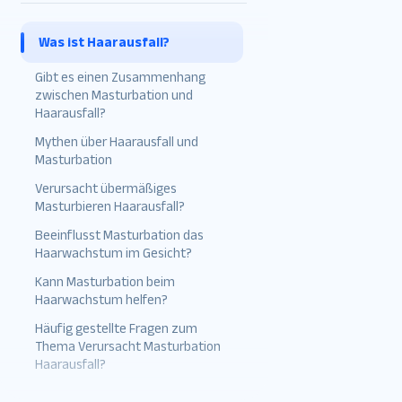
Was ist Haarausfall?
Gibt es einen Zusammenhang
Hier sind die sechs
zwischen Masturbation und
häufigsten Ursachen für
Haarausfall?
Haarausfall:
Mythen über Haarausfall und
Masturbation
Verursacht übermäßiges
Mythos Nr. 1 – Masturbation
Masturbieren Haarausfall?
verursacht Haarausfall,
indem sie die
Beeinflusst Masturbation das
Testosteronproduktion
Haarwachstum im Gesicht?
erhöht
Kann Masturbation beim
Haarwachstum helfen?
Mythos Nr. 2 – Masturbation
verursacht Proteinverlust,
Häufig gestellte Fragen zum
was zu Haarausfall führt
Thema Verursacht Masturbation
Haarausfall?
Verursacht Masturbation bei