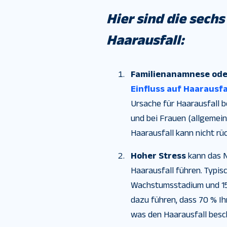
Hier sind die sech
Haarausfall:
Familienanamnese oder
Einfluss auf Haarausfa
Ursache für Haarausfall 
und bei Frauen (allgemei
Haarausfall kann nicht r
Hoher Stress
kann das 
Haarausfall führen. Typis
Wachstumsstadium und 15 
dazu führen, dass 70 % Ih
was den Haarausfall besc