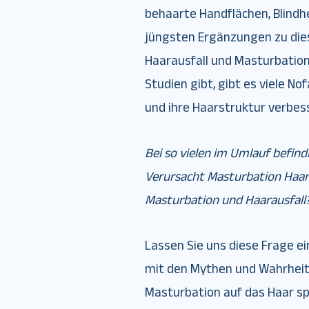
behaarte Handflächen, Blindhe
jüngsten Ergänzungen zu di
Haarausfall und Masturbation
Studien gibt, gibt es viele N
und ihre Haarstruktur verbes
Bei so vielen im Umlauf befindl
Verursacht Masturbation Haar
Masturbation und Haarausfall
Lassen Sie uns diese Frage ei
mit den Mythen und Wahrheit
Masturbation auf das Haar s