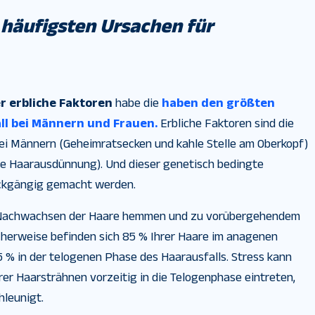
s häufigsten Ursachen für
 erbliche Faktoren
habe die
haben den größten
ll bei Männern und Frauen.
Erbliche Faktoren sind die
bei Männern (Geheimratsecken und kahle Stelle am Oberkopf)
ne Haarausdünnung). Und dieser genetisch bedingte
ückgängig gemacht werden.
Nachwachsen der Haare hemmen und zu vorübergehendem
cherweise befinden sich 85 % Ihrer Haare im anagenen
% in der telogenen Phase des Haarausfalls. Stress kann
rer Haarsträhnen vorzeitig in die Telogenphase eintreten,
hleunigt.