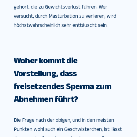
gehört, die zu Gewichtsverlust führen. Wer
versucht, durch Masturbation zu verlieren, wird
höchstwahrscheinlich sehr enttäuscht sein.
Woher kommt die
Vorstellung, dass
freisetzendes Sperma zum
Abnehmen führt?
Die Frage nach der obigen, und in den meisten
Punkten wohl auch ein Geschwisterchen, ist: lässt