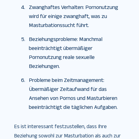
Zwanghaftes Verhalten: Pornonutzung
wird für einige zwanghaft, was zu
Masturbationssucht führt.
Beziehungsprobleme: Manchmal
beeinträchtigt übermäßiger
Pornonutzung reale sexuelle
Beziehungen.
Probleme beim Zeitmanagement:
Übermäßiger Zeitaufwand für das
Ansehen von Pornos und Masturbieren
beeinträchtigt die täglichen Aufgaben.
Es ist interessant festzustellen, dass Ihre
Beziehung sowohl zur Masturbation als auch zur