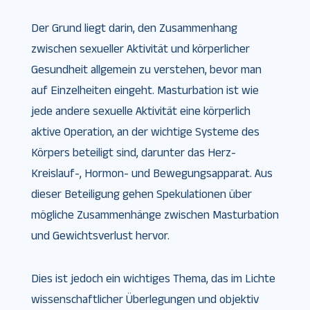
Der Grund liegt darin, den Zusammenhang
zwischen sexueller Aktivität und körperlicher
Gesundheit allgemein zu verstehen, bevor man
auf Einzelheiten eingeht. Masturbation ist wie
jede andere sexuelle Aktivität eine körperlich
aktive Operation, an der wichtige Systeme des
Körpers beteiligt sind, darunter das Herz-
Kreislauf-, Hormon- und Bewegungsapparat. Aus
dieser Beteiligung gehen Spekulationen über
mögliche Zusammenhänge zwischen Masturbation
und Gewichtsverlust hervor.
Dies ist jedoch ein wichtiges Thema, das im Lichte
wissenschaftlicher Überlegungen und objektiv