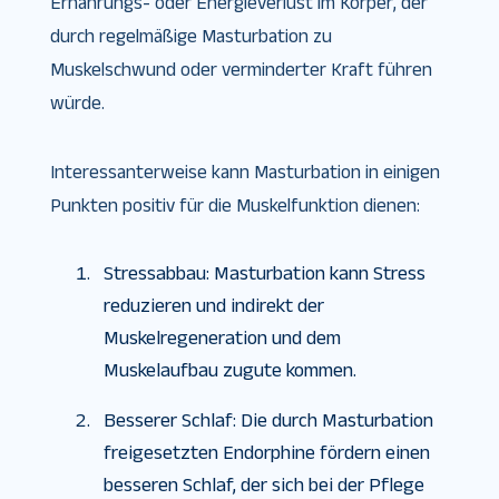
Ernährungs- oder Energieverlust im Körper, der
durch regelmäßige Masturbation zu
Muskelschwund oder verminderter Kraft führen
würde.
Interessanterweise kann Masturbation in einigen
Punkten positiv für die Muskelfunktion dienen:
Stressabbau: Masturbation kann Stress
reduzieren und indirekt der
Muskelregeneration und dem
Muskelaufbau zugute kommen.
Besserer Schlaf: Die durch Masturbation
freigesetzten Endorphine fördern einen
besseren Schlaf, der sich bei der Pflege