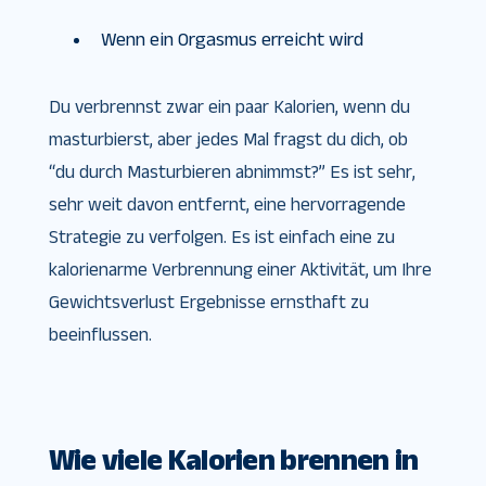
Wenn ein Orgasmus erreicht wird
Du verbrennst zwar ein paar Kalorien, wenn du
masturbierst, aber jedes Mal fragst du dich, ob
“du durch Masturbieren abnimmst?” Es ist sehr,
sehr weit davon entfernt, eine hervorragende
Strategie zu verfolgen. Es ist einfach eine zu
kalorienarme Verbrennung einer Aktivität, um Ihre
Gewichtsverlust Ergebnisse ernsthaft zu
beeinflussen.
Wie viele Kalorien brennen in