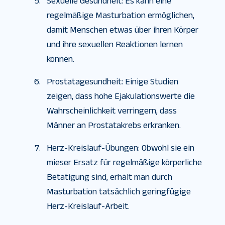
Sexuelle Gesundheit: Es kann eine
regelmäßige Masturbation ermöglichen,
damit Menschen etwas über ihren Körper
und ihre sexuellen Reaktionen lernen
können.
Prostatagesundheit: Einige Studien
zeigen, dass hohe Ejakulationswerte die
Wahrscheinlichkeit verringern, dass
Männer an Prostatakrebs erkranken.
Herz-Kreislauf-Übungen: Obwohl sie ein
mieser Ersatz für regelmäßige körperliche
Betätigung sind, erhält man durch
Masturbation tatsächlich geringfügige
Herz-Kreislauf-Arbeit.