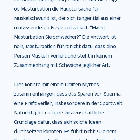
ob Masturbation die Hauptursache für
Muskelschwund ist, der sich tangential aus einer
umfassenderen Frage entwickelt, “Macht
Masturbation Sie schwächer?” Die Antwort ist
nein; Masturbation führt nicht dazu, dass eine
Person Muskeln verliert und steht in keinem
Zusammenhang mit Schwäche jeglicher Art.
Dies könnte mit einem uralten Mythos
zusammenhängen, dass das Sparen von Sperma
eine Kraft verlieh, insbesondere in der Sportwelt.
Natürlich gibt es keine wissenschaftliche
Grundlage dafür, dass sich solche Ideen
durchsetzen könnten. Es führt nicht zu einem