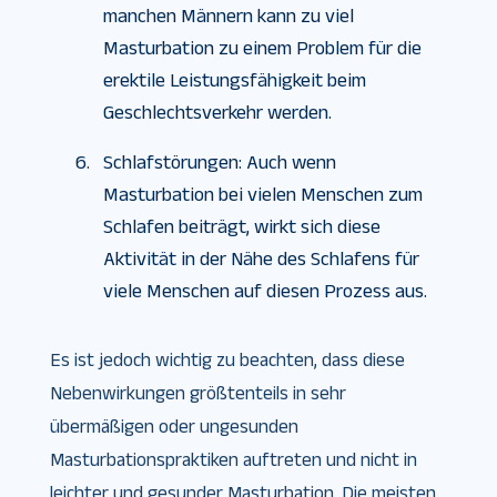
manchen Männern kann zu viel
Masturbation zu einem Problem für die
erektile Leistungsfähigkeit beim
Geschlechtsverkehr werden.
Schlafstörungen: Auch wenn
Masturbation bei vielen Menschen zum
Schlafen beiträgt, wirkt sich diese
Aktivität in der Nähe des Schlafens für
viele Menschen auf diesen Prozess aus.
Es ist jedoch wichtig zu beachten, dass diese
Nebenwirkungen größtenteils in sehr
übermäßigen oder ungesunden
Masturbationspraktiken auftreten und nicht in
leichter und gesunder Masturbation. Die meisten