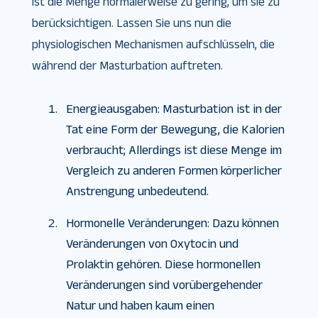
ist die Menge normalerweise zu gering, um sie zu
berücksichtigen. Lassen Sie uns nun die
physiologischen Mechanismen aufschlüsseln, die
während der Masturbation auftreten.
Energieausgaben: Masturbation ist in der
Tat eine Form der Bewegung, die Kalorien
verbraucht; Allerdings ist diese Menge im
Vergleich zu anderen Formen körperlicher
Anstrengung unbedeutend.
Hormonelle Veränderungen: Dazu können
Veränderungen von Oxytocin und
Prolaktin gehören. Diese hormonellen
Veränderungen sind vorübergehender
Natur und haben kaum einen