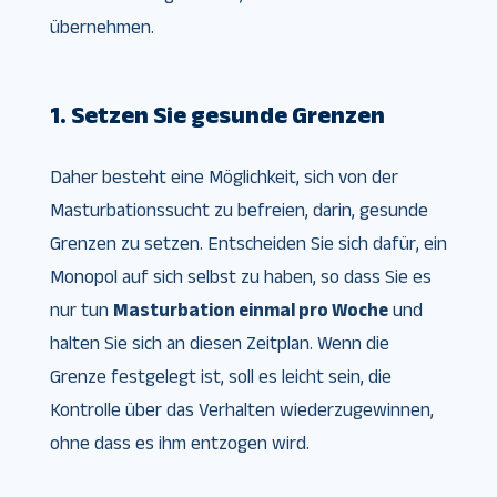
übernehmen.
1. Setzen Sie gesunde Grenzen
Daher besteht eine Möglichkeit, sich von der
Masturbationssucht zu befreien, darin, gesunde
Grenzen zu setzen. Entscheiden Sie sich dafür, ein
Monopol auf sich selbst zu haben, so dass Sie es
nur tun
Masturbation einmal pro Woche
und
halten Sie sich an diesen Zeitplan. Wenn die
Grenze festgelegt ist, soll es leicht sein, die
Kontrolle über das Verhalten wiederzugewinnen,
ohne dass es ihm entzogen wird.