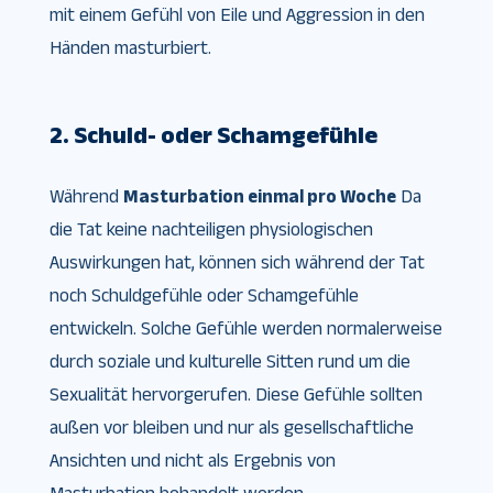
mit einem Gefühl von Eile und Aggression in den
Händen masturbiert.
2. Schuld- oder Schamgefühle
Während
Masturbation einmal pro Woche
Da
die Tat keine nachteiligen physiologischen
Auswirkungen hat, können sich während der Tat
noch Schuldgefühle oder Schamgefühle
entwickeln. Solche Gefühle werden normalerweise
durch soziale und kulturelle Sitten rund um die
Sexualität hervorgerufen. Diese Gefühle sollten
außen vor bleiben und nur als gesellschaftliche
Ansichten und nicht als Ergebnis von