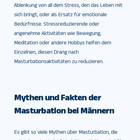
Ablenkung von all dem Stress, den das Leben mit
sich bringt, oder als Ersatz für emotionale
Bedürfnisse. Stressreduzierende oder
angenehme Aktivitäten wie Bewegung,
Meditation oder andere Hobbys helfen dem
Einzelnen, diesen Drang nach
Masturbationsaktivitäten zu reduzieren.
Mythen und Fakten der
Masturbation bei Männern
Es gibt so viele Mythen über Masturbation, die