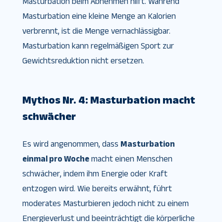
Masturbation beim Abnehmen hilft. Während
Masturbation eine kleine Menge an Kalorien
verbrennt, ist die Menge vernachlässigbar.
Masturbation kann regelmäßigen Sport zur
Gewichtsreduktion nicht ersetzen.
Mythos Nr. 4: Masturbation macht
schwächer
Es wird angenommen, dass
Masturbation
einmal pro Woche
macht einen Menschen
schwächer, indem ihm Energie oder Kraft
entzogen wird. Wie bereits erwähnt, führt
moderates Masturbieren jedoch nicht zu einem
Energieverlust und beeinträchtigt die körperliche