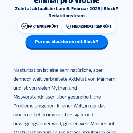
einmal pro Woche
Zuletzt aktualisiert am 6. Februar 2025 | BlockP
Redaktionsteam
FAKTENGEPRÜFT
MEDIZINISCH GEPRÜFT
Pornos blockieren mit BlockP
Masturbation ist eine sehr natürliche, aber
dennoch weit verbreitete Aktivität von Männern
und ist von vielen Mythen und
Missverständnissen über gesundheitliche
Probleme umgeben. In einer Welt, in der das
moderne Leben immer stressiger und
bewegungsarmer wird, greifen viele Männer auf
Masturbation zurück, um Stress abzubauen oder