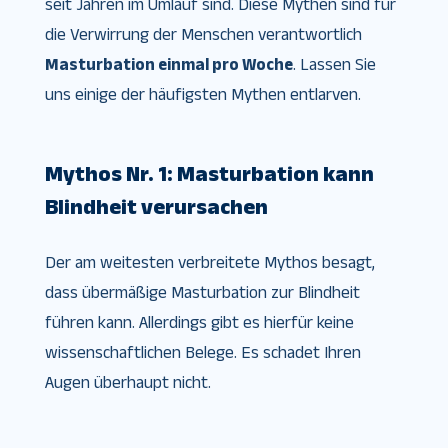
seit Jahren im Umlauf sind. Diese Mythen sind für
die Verwirrung der Menschen verantwortlich
Masturbation einmal pro Woche
. Lassen Sie
uns einige der häufigsten Mythen entlarven.
Mythos Nr. 1: Masturbation kann
Blindheit verursachen
Der am weitesten verbreitete Mythos besagt,
dass übermäßige Masturbation zur Blindheit
führen kann. Allerdings gibt es hierfür keine
wissenschaftlichen Belege. Es schadet Ihren
Augen überhaupt nicht.