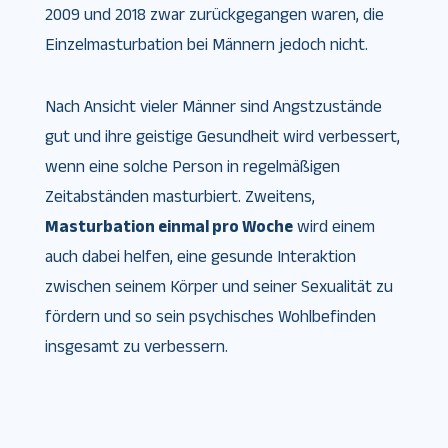
2009 und 2018 zwar zurückgegangen waren, die
Einzelmasturbation bei Männern jedoch nicht.
Nach Ansicht vieler Männer sind Angstzustände
gut und ihre geistige Gesundheit wird verbessert,
wenn eine solche Person in regelmäßigen
Zeitabständen masturbiert. Zweitens,
Masturbation einmal pro Woche
wird einem
auch dabei helfen, eine gesunde Interaktion
zwischen seinem Körper und seiner Sexualität zu
fördern und so sein psychisches Wohlbefinden
insgesamt zu verbessern.