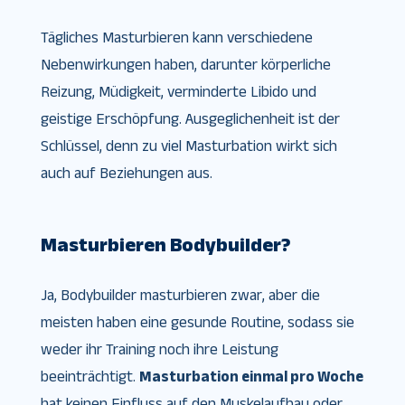
Tägliches Masturbieren kann verschiedene
Nebenwirkungen haben, darunter körperliche
Reizung, Müdigkeit, verminderte Libido und
geistige Erschöpfung. Ausgeglichenheit ist der
Schlüssel, denn zu viel Masturbation wirkt sich
auch auf Beziehungen aus.
Masturbieren Bodybuilder?
Ja, Bodybuilder masturbieren zwar, aber die
meisten haben eine gesunde Routine, sodass sie
weder ihr Training noch ihre Leistung
beeinträchtigt.
Masturbation einmal pro Woche
hat keinen Einfluss auf den Muskelaufbau oder