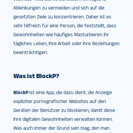
Ablenkungen zu vermeiden und sich auf die
gesetzten Ziele zu konzentrieren. Daher ist es
sehr hilfreich für eine Person, die feststellt, dass
Gewohnheiten wie häufiges Masturbieren ihr
tägliches Leben, ihre Arbeit oder ihre Beziehungen
beeinträchtigen.
Was ist BlockP?
BlockP
ist eine App, die dazu dient, die Anzeige
expliziter pornografischer Websites auf den
Geräten der Benutzer zu blockieren, damit diese
ihre digitalen Gewohnheiten verwalten können.
Was auch immer der Grund sein mag, den man