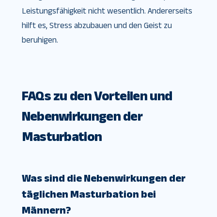
Leistungsfähigkeit nicht wesentlich. Andererseits
hilft es, Stress abzubauen und den Geist zu
beruhigen.
FAQs zu den Vorteilen und
Nebenwirkungen der
Masturbation
Was sind die Nebenwirkungen der
täglichen Masturbation bei
Männern?