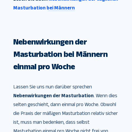
Masturbation bei Männern
Nebenwirkungen der
Masturbation bei Männern
einmal pro Woche
Lassen Sie uns nun darüber sprechen
Nebenwirkungen der Masturbation
. Wenn dies
selten geschieht, dann einmal pro Woche. Obwohl
die Praxis der mäßigen Masturbation relativ sicher
ist, muss man bedenken, dass selbst
Masturbation einmal pro Woche nicht frei von