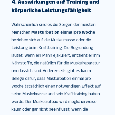
4. Auswirkungen auf Training und
körperliche Leistungsfähigkeit
Wahrscheinlich sind es die Sorgen der meisten
Menschen
Masturbation einmal pro Woche
beziehen sich auf die Muskelmasse oder die
Leistung beim Krafttraining. Die Begründung
lautet: Wenn ein Mann ejakuliert, entzieht er ihm
Nährstoffe, die natürlich für die Muskelreparatur
unerlässlich sind. Andererseits gibt es kaum
Belege dafür, dass Masturbation einmal pro
Woche tatsächlich einen notwendigen Effekt auf
seine Muskelmasse und sein Krafttraining haben
würde. Der Muskelaufbau wird möglicherweise
kaum oder gar nicht beeinflusst, wenn die