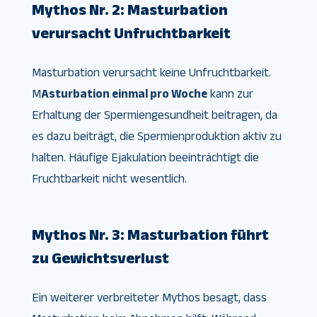
Mythos Nr. 2: Masturbation
verursacht Unfruchtbarkeit
Masturbation verursacht keine Unfruchtbarkeit.
M
Asturbation einmal pro Woche
kann zur
Erhaltung der Spermiengesundheit beitragen, da
es dazu beiträgt, die Spermienproduktion aktiv zu
halten. Häufige Ejakulation beeinträchtigt die
Fruchtbarkeit nicht wesentlich.
Mythos Nr. 3: Masturbation führt
zu Gewichtsverlust
Ein weiterer verbreiteter Mythos besagt, dass