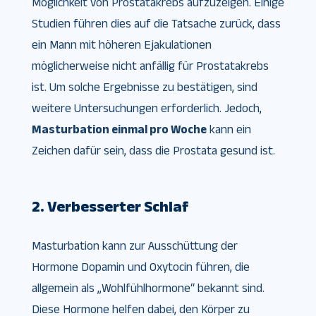
Möglichkeit von Prostatakrebs aufzuzeigen. Einige
Studien führen dies auf die Tatsache zurück, dass
ein Mann mit höheren Ejakulationen
möglicherweise nicht anfällig für Prostatakrebs
ist. Um solche Ergebnisse zu bestätigen, sind
weitere Untersuchungen erforderlich. Jedoch,
Masturbation einmal pro Woche
kann ein
Zeichen dafür sein, dass die Prostata gesund ist.
2. Verbesserter Schlaf
Masturbation kann zur Ausschüttung der
Hormone Dopamin und Oxytocin führen, die
allgemein als „Wohlfühlhormone“ bekannt sind.
Diese Hormone helfen dabei, den Körper zu