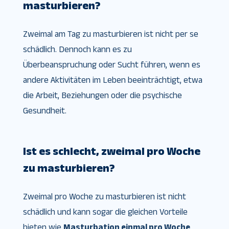
masturbieren?
Zweimal am Tag zu masturbieren ist nicht per se
schädlich. Dennoch kann es zu
Überbeanspruchung oder Sucht führen, wenn es
andere Aktivitäten im Leben beeinträchtigt, etwa
die Arbeit, Beziehungen oder die psychische
Gesundheit.
Ist es schlecht, zweimal pro Woche
zu masturbieren?
Zweimal pro Woche zu masturbieren ist nicht
schädlich und kann sogar die gleichen Vorteile
bieten wie
Masturbation einmal pro Woche
,