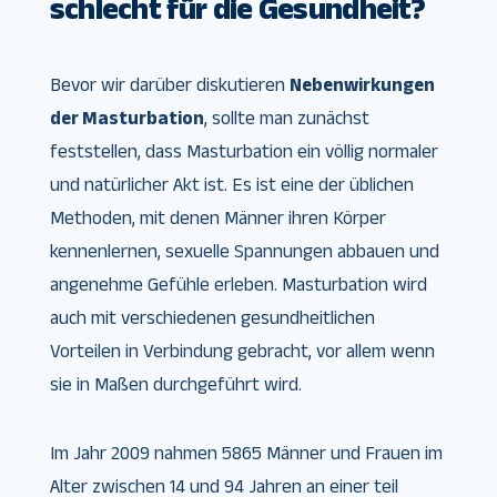
schlecht für die Gesundheit?
Bevor wir darüber diskutieren
Nebenwirkungen
der Masturbation
, sollte man zunächst
feststellen, dass Masturbation ein völlig normaler
und natürlicher Akt ist. Es ist eine der üblichen
Methoden, mit denen Männer ihren Körper
kennenlernen, sexuelle Spannungen abbauen und
angenehme Gefühle erleben. Masturbation wird
auch mit verschiedenen gesundheitlichen
Vorteilen in Verbindung gebracht, vor allem wenn
sie in Maßen durchgeführt wird.
Im Jahr 2009 nahmen 5865 Männer und Frauen im
Alter zwischen 14 und 94 Jahren an einer teil