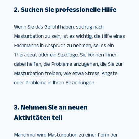
2. Suchen Sie professionelle Hilfe
Wenn Sie das Gefühl haben, süchtig nach
Masturbation zu sein, ist es wichtig, die Hilfe eines
Fachmanns in Anspruch zu nehmen, sei es ein
Therapeut oder ein Sexologe. Sie können Ihnen
dabei helfen, die Probleme anzugehen, die Sie zur
Masturbation treiben, wie etwa Stress, Ängste
oder Probleme in Ihren Beziehungen.
3. Nehmen Sie an neuen
Aktivitäten teil
Manchmal wird Masturbation zu einer Form der