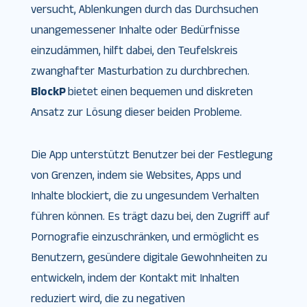
versucht, Ablenkungen durch das Durchsuchen
unangemessener Inhalte oder Bedürfnisse
einzudämmen, hilft dabei, den Teufelskreis
zwanghafter Masturbation zu durchbrechen.
BlockP
bietet einen bequemen und diskreten
Ansatz zur Lösung dieser beiden Probleme.
Die App unterstützt Benutzer bei der Festlegung
von Grenzen, indem sie Websites, Apps und
Inhalte blockiert, die zu ungesundem Verhalten
führen können. Es trägt dazu bei, den Zugriff auf
Pornografie einzuschränken, und ermöglicht es
Benutzern, gesündere digitale Gewohnheiten zu
entwickeln, indem der Kontakt mit Inhalten
reduziert wird, die zu negativen