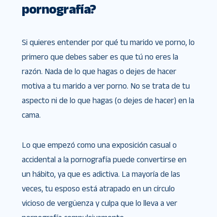
pornografía?
Si quieres entender por qué tu marido ve porno, lo
primero que debes saber es que tú no eres la
razón. Nada de lo que hagas o dejes de hacer
motiva a tu marido a ver porno. No se trata de tu
aspecto ni de lo que hagas (o dejes de hacer) en la
cama.
Lo que empezó como una exposición casual o
accidental a la pornografía puede convertirse en
un hábito, ya que es adictiva. La mayoría de las
veces, tu esposo está atrapado en un círculo
vicioso de vergüenza y culpa que lo lleva a ver