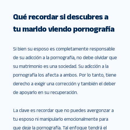
Qué recordar si descubres a
tu marido viendo pornografía
Si bien su esposo es completamente responsable
de su adicción a la pornografía, no debe olvidar que
su matrimonio es una sociedad. Su adicción a la
pornografía los afecta a ambos. Por lo tanto, tiene
derecho a exigir una corrección y también el deber
de apoyarlo en su recuperación.
La clave es recordar que no puedes avergonzar a
tu esposo ni manipularlo emocionalmente para
que deje la pornografía. Tal enfoque tendrá el