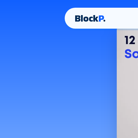
Block
P
.