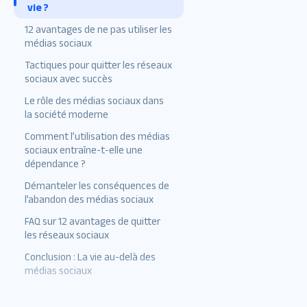
vie ?
12 avantages de ne pas utiliser les
médias sociaux
Tactiques pour quitter les réseaux
Amélioration de la santé
sociaux avec succès
mentale
Le rôle des médias sociaux dans
Productivité accrue
la société moderne
Qualité Sommeil
Comment l’utilisation des médias
sociaux entraîne-t-elle une
Augmentation de la
dépendance ?
concentration et de la durée
Démanteler les conséquences de
d’attention
l’abandon des médias sociaux
Relations authentiques
FAQ sur 12 avantages de quitter
Abordons maintenant
les réseaux sociaux
Moins de stress et d’anxiété
quelques FAQ sur l’abandon
des réseaux sociaux :
Conclusion : La vie au-delà des
Quelle est la raison pour
Image corporelle améliorée
médias sociaux
laquelle les médias sociaux
et estime de soi
sont bons ?
Plus de temps libre