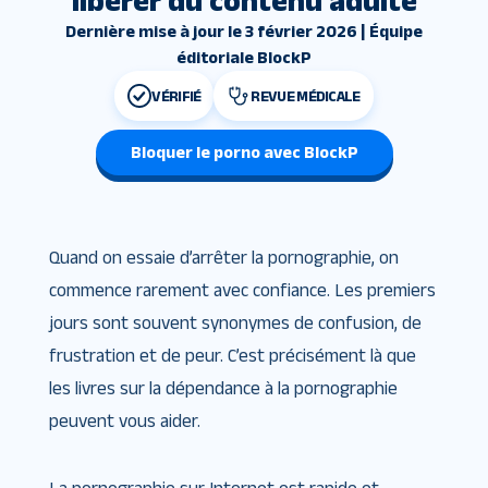
libérer du contenu adulte
Dernière mise à jour le 3 février 2026 | Équipe
éditoriale BlockP
VÉRIFIÉ
REVUE MÉDICALE
Bloquer le porno avec BlockP
Quand on essaie d’arrêter la pornographie, on
commence rarement avec confiance. Les premiers
jours sont souvent synonymes de confusion, de
frustration et de peur. C’est précisément là que
les livres sur la dépendance à la pornographie
peuvent vous aider.