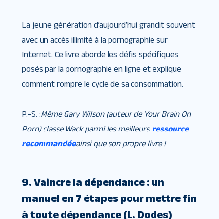
La jeune génération d’aujourd’hui grandit souvent
avec un accès illimité à la pornographie sur
Internet. Ce livre aborde les défis spécifiques
posés par la pornographie en ligne et explique
comment rompre le cycle de sa consommation.
P.-S. :
Même Gary Wilson (auteur de Your Brain On
Porn) classe Wack parmi les meilleurs.
ressource
recommandée
ainsi que son propre livre !
9. Vaincre la dépendance : un
manuel en 7 étapes pour mettre fin
à toute dépendance (L. Dodes)