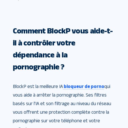
Comment BlockP vous aide-t-
il à contrôler votre
dépendance à la
pornographie ?
BlockP est la meilleure IA
bloqueur de porno
qui
vous aide à arrêter la pornographie. Ses filtres
basés sur l’IA et son filtrage au niveau du réseau
vous offrent une protection complète contre la
pornographie sur votre téléphone et votre