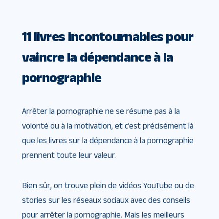
11 livres incontournables pour
vaincre la dépendance à la
pornographie
Arrêter la pornographie ne se résume pas à la
volonté ou à la motivation, et c’est précisément là
que les livres sur la dépendance à la pornographie
prennent toute leur valeur.
Bien sûr, on trouve plein de vidéos YouTube ou de
stories sur les réseaux sociaux avec des conseils
pour arrêter la pornographie. Mais les meilleurs