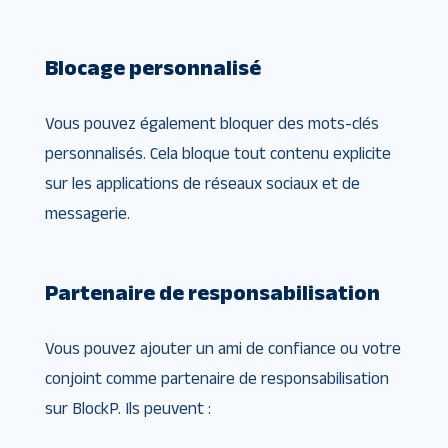
Blocage personnalisé
Vous pouvez également bloquer des mots-clés
personnalisés. Cela bloque tout contenu explicite
sur les applications de réseaux sociaux et de
messagerie.
Partenaire de responsabilisation
Vous pouvez ajouter un ami de confiance ou votre
conjoint comme partenaire de responsabilisation
sur BlockP. Ils peuvent :