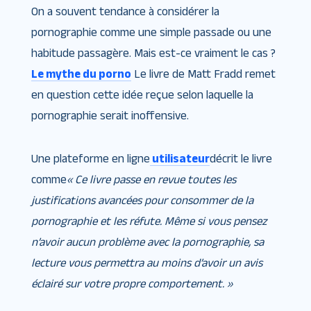
On a souvent tendance à considérer la
pornographie comme une simple passade ou une
habitude passagère. Mais est-ce vraiment le cas ?
Le mythe du porno
Le livre de Matt Fradd remet
en question cette idée reçue selon laquelle la
pornographie serait inoffensive.
Une plateforme en ligne
utilisateur
décrit le livre
comme
« Ce livre passe en revue toutes les
justifications avancées pour consommer de la
pornographie et les réfute. Même si vous pensez
n’avoir aucun problème avec la pornographie, sa
lecture vous permettra au moins d’avoir un avis
éclairé sur votre propre comportement. »