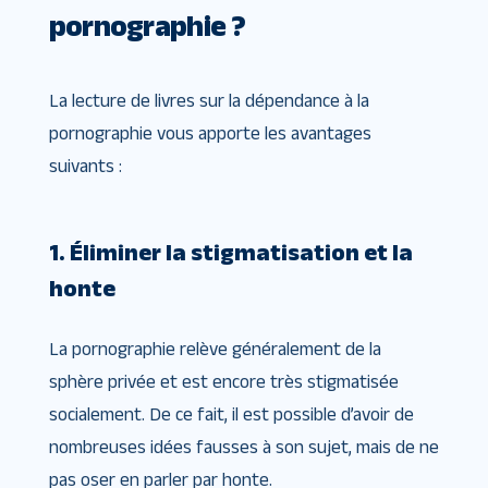
pornographie ?
La lecture de livres sur la dépendance à la
pornographie vous apporte les avantages
suivants :
1. Éliminer la stigmatisation et la
honte
La pornographie relève généralement de la
sphère privée et est encore très stigmatisée
socialement. De ce fait, il est possible d’avoir de
nombreuses idées fausses à son sujet, mais de ne
pas oser en parler par honte.