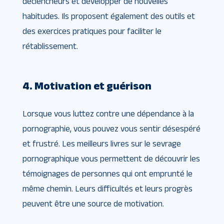
déclencheurs et développer de nouvelles
habitudes. Ils proposent également des outils et
des exercices pratiques pour faciliter le
rétablissement.
4. Motivation et guérison
Lorsque vous luttez contre une dépendance à la
pornographie, vous pouvez vous sentir désespéré
et frustré. Les meilleurs livres sur le sevrage
pornographique vous permettent de découvrir les
témoignages de personnes qui ont emprunté le
même chemin. Leurs difficultés et leurs progrès
peuvent être une source de motivation.