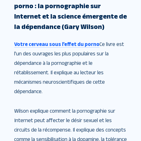
porno : la pornographie sur
Internet et la science émergente de
la dépendance (Gary Wilson)
Votre cerveau sous l’effet du porno
Ce livre est
l’un des ouvrages les plus populaires sur la
dépendance à la pornographie et le
rétablissement. Il explique au lecteur les
mécanismes neuroscientifiques de cette
dépendance.
Wilson explique comment la pornographie sur
Internet peut affecter le désir sexuel et les
circuits de la récompense. Il explique des concepts
comme la sensibilisation à la dopamine, la tolérance