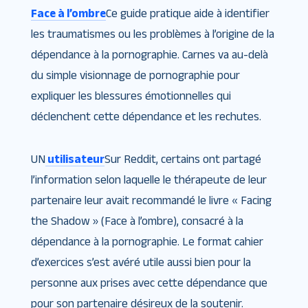
Face à l’ombre
Ce guide pratique aide à identifier
les traumatismes ou les problèmes à l’origine de la
dépendance à la pornographie. Carnes va au-delà
du simple visionnage de pornographie pour
expliquer les blessures émotionnelles qui
déclenchent cette dépendance et les rechutes.
UN
utilisateur
Sur Reddit, certains ont partagé
l’information selon laquelle le thérapeute de leur
partenaire leur avait recommandé le livre « Facing
the Shadow » (Face à l’ombre), consacré à la
dépendance à la pornographie. Le format cahier
d’exercices s’est avéré utile aussi bien pour la
personne aux prises avec cette dépendance que
pour son partenaire désireux de la soutenir.