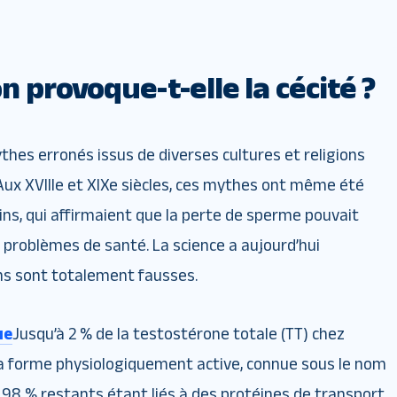
 provoque-t-elle la cécité ?
hes erronés issus de diverses cultures et religions
Aux XVIIIe et XIXe siècles, ces mythes ont même été
ns, qui affirmaient que la perte de sperme pouvait
s problèmes de santé. La science a aujourd’hui
ns sont totalement fausses.
ue
Jusqu’à 2 % de la testostérone totale (TT) chez
a forme physiologiquement active, connue sous le nom
s 98 % restants étant liés à des protéines de transport