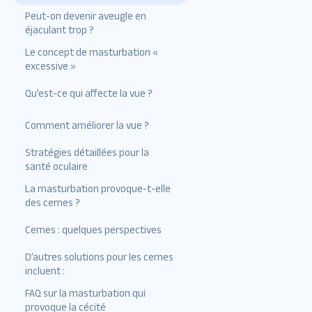
Peut-on devenir aveugle en
Le contexte historique du
éjaculant trop ?
mythe
Le concept de masturbation «
La science derrière
excessive »
l’excitation sexuelle et la
vision
Qu’est-ce qui affecte la vue ?
Comment améliorer la vue ?
Stratégies détaillées pour la
santé oculaire
La masturbation provoque-t-elle
Explorons plus en
des cernes ?
profondeur certains des
éléments ci-dessus :
Cernes : quelques perspectives
Exercice régulier
D’autres solutions pour les cernes
incluent :
Protection des yeux –
Utilisation très spécifique à
FAQ sur la masturbation qui
l’activité
provoque la cécité