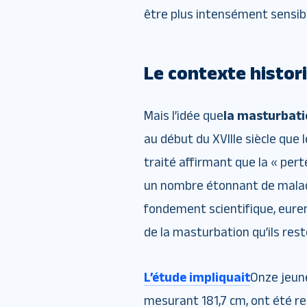
être plus intensément sensibl
Le contexte histo
Mais l’idée que
la masturbati
au début du XVIIIe siècle que
traité affirmant que la « pe
un nombre étonnant de maladi
fondement scientifique, euren
de la masturbation qu’ils res
L’étude impliquait
Onze jeun
mesurant 181,7 cm, ont été re