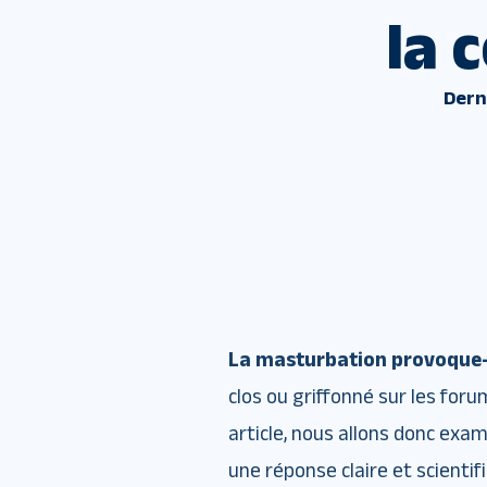
la 
Dern
La masturbation provoque-t-
clos ou griffonné sur les foru
article, nous allons donc exa
une réponse claire et scientif