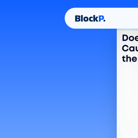
Block
P
.