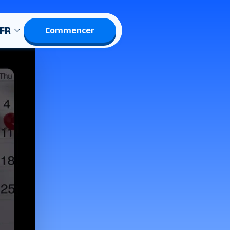
FR
Commencer