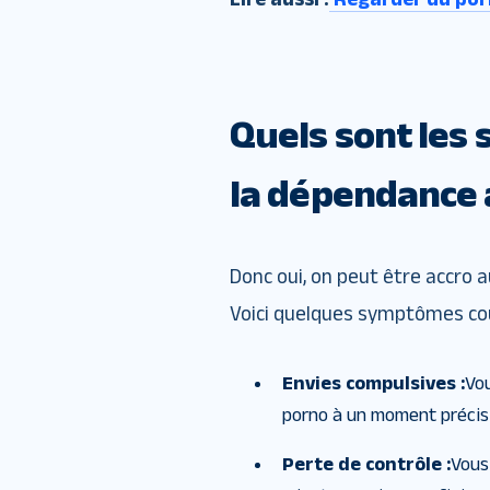
Quels sont les
la dépendance 
Donc oui, on peut être accro
Voici quelques symptômes co
Envies compulsives :
Vou
porno à un moment précis 
Perte de contrôle :
Vous