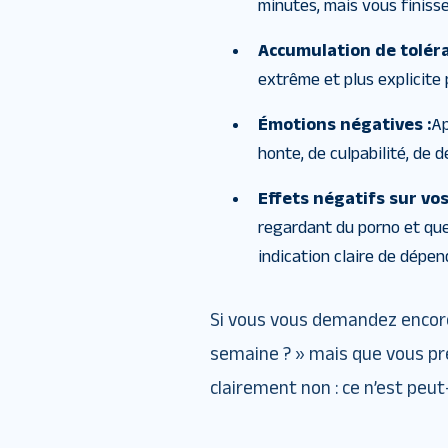
minutes, mais vous finiss
Accumulation de toléra
extrême et plus explicite 
Émotions négatives :
Ap
honte, de culpabilité, de 
Effets négatifs sur vos
regardant du porno et que 
indication claire de dépe
Si vous vous demandez encore 
semaine ? » mais que vous pré
clairement non : ce n’est peu