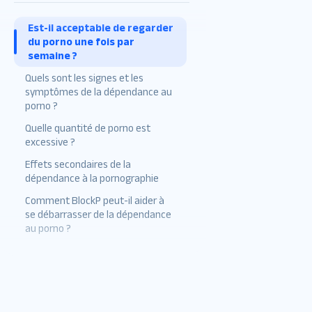
Est-il acceptable de regarder
du porno une fois par
semaine ?
Quels sont les signes et les
symptômes de la dépendance au
porno ?
Quelle quantité de porno est
excessive ?
Effets secondaires de la
Vous l’utilisez pour vous
dépendance à la pornographie
échapper
Comment BlockP peut-il aider à
Recâblage cérébral
Vous ressentez de la
se débarrasser de la dépendance
culpabilité ou de la honte
au porno ?
Détachement relationnel
Vous avez du mal à vous
Retrait social
arrêter
Faible estime de soi
Cela affecte votre véritable
intimité
Dysfonction érectile ou