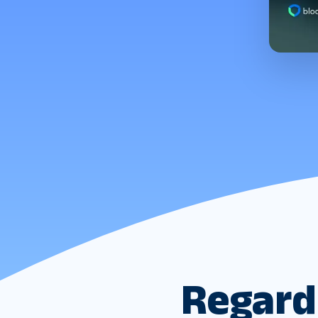
Regard