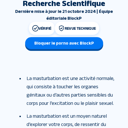
Recherche Scientifique
Dernière mise à jour le 21 octobre 2024 | Équipe
éditoriale BlockP
VÉRIFIÉ
REVUE TECHNIQUE
Bloquer le porno avec BlockP
La masturbation est une activité normale,
qui consiste à toucher les organes
génitaux ou d’autres parties sensibles du
corps pour l’excitation ou le plaisir sexuel.
La masturbation est un moyen naturel
d’explorer votre corps, de ressentir du