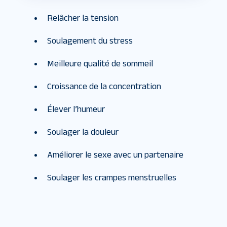
Relâcher la tension
Soulagement du stress
Meilleure qualité de sommeil
Croissance de la concentration
Élever l’humeur
Soulager la douleur
Améliorer le sexe avec un partenaire
Soulager les crampes menstruelles