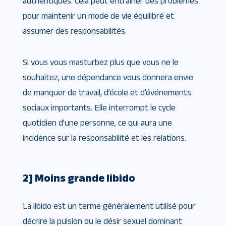
authentiques. Cela peut entraîner des problèmes
pour maintenir un mode de vie équilibré et
assumer des responsabilités.
Si vous vous masturbez plus que vous ne le
souhaitez, une dépendance vous donnera envie
de manquer de travail, d’école et d’événements
sociaux importants. Elle interrompt le cycle
quotidien d’une personne, ce qui aura une
incidence sur la responsabilité et les relations.
2] Moins grande libido
La libido est un terme généralement utilisé pour
décrire la pulsion ou le désir sexuel dominant