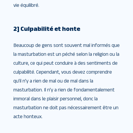
vie équilibré.
2] Culpabilité et honte
Beaucoup de gens sont souvent mal informés que
la masturbation est un péché selon la religion ou la
culture, ce qui peut conduire à des sentiments de
culpabilité. Cependant, vous devez comprendre
qu’il n’y a rien de mal ou de mal dans la
masturbation. Il n’y a rien de fondamentalement
immoral dans le plaisir personnel, donc la
masturbation ne doit pas nécessairement être un
acte honteux.