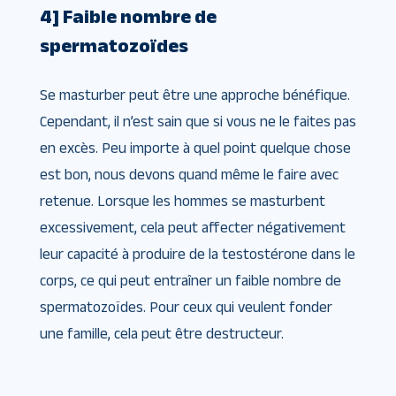
4] Faible nombre de
spermatozoïdes
Se masturber peut être une approche bénéfique.
Cependant, il n’est sain que si vous ne le faites pas
en excès. Peu importe à quel point quelque chose
est bon, nous devons quand même le faire avec
retenue. Lorsque les hommes se masturbent
excessivement, cela peut affecter négativement
leur capacité à produire de la testostérone dans le
corps, ce qui peut entraîner un faible nombre de
spermatozoïdes. Pour ceux qui veulent fonder
une famille, cela peut être destructeur.