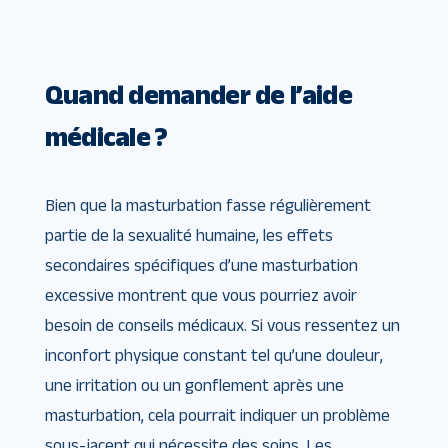
Quand demander de l’aide
médicale ?
Bien que la masturbation fasse régulièrement
partie de la sexualité humaine, les effets
secondaires spécifiques d’une masturbation
excessive montrent que vous pourriez avoir
besoin de conseils médicaux. Si vous ressentez un
inconfort physique constant tel qu’une douleur,
une irritation ou un gonflement après une
masturbation, cela pourrait indiquer un problème
sous-jacent qui nécessite des soins. Les