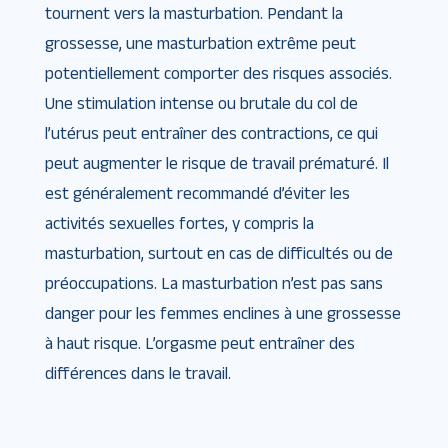
tournent vers la masturbation. Pendant la
grossesse, une masturbation extrême peut
potentiellement comporter des risques associés.
Une stimulation intense ou brutale du col de
l’utérus peut entraîner des contractions, ce qui
peut augmenter le risque de travail prématuré. Il
est généralement recommandé d’éviter les
activités sexuelles fortes, y compris la
masturbation, surtout en cas de difficultés ou de
préoccupations. La masturbation n’est pas sans
danger pour les femmes enclines à une grossesse
à haut risque. L’orgasme peut entraîner des
différences dans le travail.