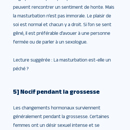
peuvent rencontrer un sentiment de honte. Mais
la masturbation n’est pas immorale. Le plaisir de
soi est normal et chacun y a droit. Si l’on se sent
gêné, il est préférable d’avouer à une personne
fermée ou de parler à un sexologue.
Lecture suggérée : La masturbation est-elle un
péché ?
5] Nocif pendant la grossesse
Les changements hormonaux surviennent
généralement pendant la grossesse. Certaines
femmes ont un désir sexuel intense et se