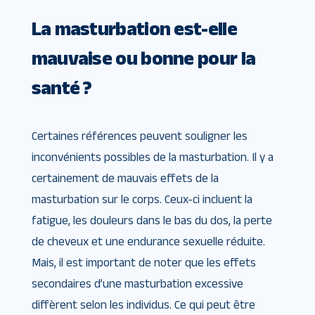
La masturbation est-elle
mauvaise ou bonne pour la
santé ?
Certaines références peuvent souligner les
inconvénients possibles de la masturbation. Il y a
certainement de mauvais effets de la
masturbation sur le corps. Ceux-ci incluent la
fatigue, les douleurs dans le bas du dos, la perte
de cheveux et une endurance sexuelle réduite.
Mais, il est important de noter que les effets
secondaires d’une masturbation excessive
diffèrent selon les individus. Ce qui peut être