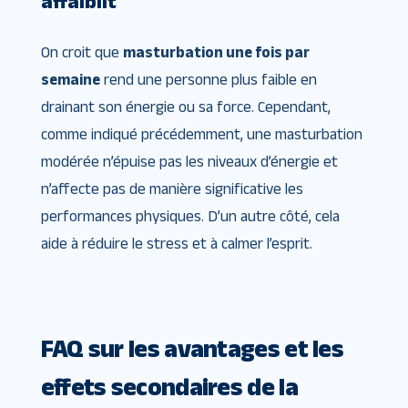
affaiblit
On croit que
masturbation une fois par
semaine
rend une personne plus faible en
drainant son énergie ou sa force. Cependant,
comme indiqué précédemment, une masturbation
modérée n’épuise pas les niveaux d’énergie et
n’affecte pas de manière significative les
performances physiques. D’un autre côté, cela
aide à réduire le stress et à calmer l’esprit.
FAQ sur les avantages et les
effets secondaires de la