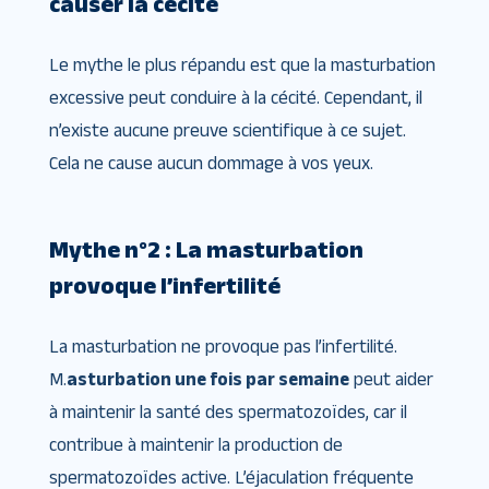
causer la cécité
Le mythe le plus répandu est que la masturbation
excessive peut conduire à la cécité. Cependant, il
n’existe aucune preuve scientifique à ce sujet.
Cela ne cause aucun dommage à vos yeux.
Mythe n°2 : La masturbation
provoque l’infertilité
La masturbation ne provoque pas l’infertilité.
M.
asturbation une fois par semaine
peut aider
à maintenir la santé des spermatozoïdes, car il
contribue à maintenir la production de
spermatozoïdes active. L’éjaculation fréquente