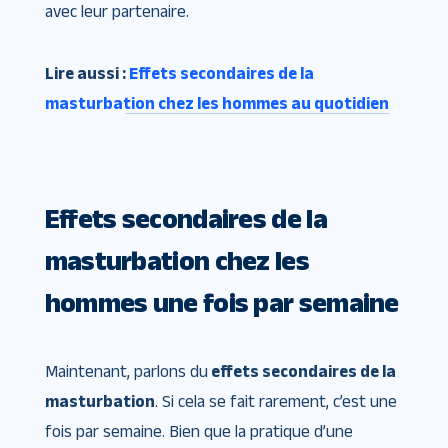
avec leur partenaire.
Lire aussi :
Effets secondaires de la
masturbation chez les hommes au quotidien
Effets secondaires de la
masturbation chez les
hommes une fois par semaine
Maintenant, parlons du
effets secondaires de la
masturbation
. Si cela se fait rarement, c’est une
fois par semaine. Bien que la pratique d’une