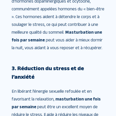
d’hormones dopaminergiques et ocytocine,
communément appelées hormones du « bien-être
». Ces hormones aident à détendre le corps et à
soulager le stress, ce qui peut contribuer à une
meilleure qualité du sommeil.
Masturbation une
fois par semaine
peut vous aider à mieux dormir
la nuit, vous aidant à vous reposer et à récupérer.
3. Réduction du stress et de
l’anxiété
En libérant l’énergie sexuelle refoulée et en
favorisant la relaxation,
masturbation une fois
par semaine
peut être un excellent moyen de
réduire le stress. Il aide à réduire les niveaux de