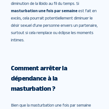
diminution de la libido au fil du temps. Si
masturbation une fois par semaine
est fait en
excès, cela pourrait potentiellement diminuer le
désir sexuel d’une personne envers un partenaire,
surtout si cela remplace ou éclipse les moments
intimes.
Comment arrêter la
dépendance à la
masturbation ?
Bien que la masturbation une fois par semaine