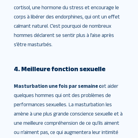
cortisol, une hormone du stress et encourage le
corps à libérer des endorphines, qui ont un effet
calmant naturel. C’est pourquoi de nombreux
hommes déclarent se sentir plus à l’aise après
s’être masturbés.
4. Meilleure fonction sexuelle
Masturbation une fois par semaine c
et aider
quelques hommes qui ont des problèmes de
performances sexuelles. La masturbation les
amène à une plus grande conscience sexuelle et à
une meilleure compréhension de ce qu’ils aiment
ou n’aiment pas, ce qui augmentera leur intimité