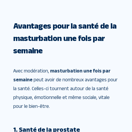
Avantages pour la santé de la
masturbation une fois par
semaine
Avec modération,
masturbation une fois par
semaine
peut avoir de nombreux avantages pour
la santé. Celles-ci tournent autour de la santé
physique, émotionnelle et même sociale, vitale
pour le bien-être.
1. Santé de la prostate