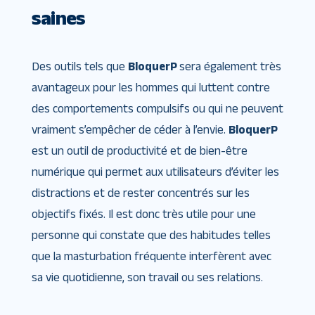
saines
Des outils tels que
BloquerP
sera également très
avantageux pour les hommes qui luttent contre
des comportements compulsifs ou qui ne peuvent
vraiment s’empêcher de céder à l’envie.
BloquerP
est un outil de productivité et de bien-être
numérique qui permet aux utilisateurs d’éviter les
distractions et de rester concentrés sur les
objectifs fixés. Il est donc très utile pour une
personne qui constate que des habitudes telles
que la masturbation fréquente interfèrent avec
sa vie quotidienne, son travail ou ses relations.