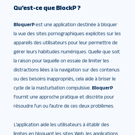
Qu’est-ce que BlockP ?
BloquerP
est une application destinée à bloquer
la vue des sites pornographiques explicites sur les
appareils des utilisateurs pour leur permettre de
gérer leurs habitudes numériques. Quelle que soit
la raison pour laquelle on essaie de limiter les
distractions liées à la navigation sur des contenus
ou des besoins inappropriés, cela aide à briser le
cycle de la masturbation compulsive.
BloquerP
fournit une approche pratique et discrète pour
résoudre l’un ou l’autre de ces deux problèmes.
L’application aide les utilisateurs à établir des
limites en bloquant les sites Web, les applications