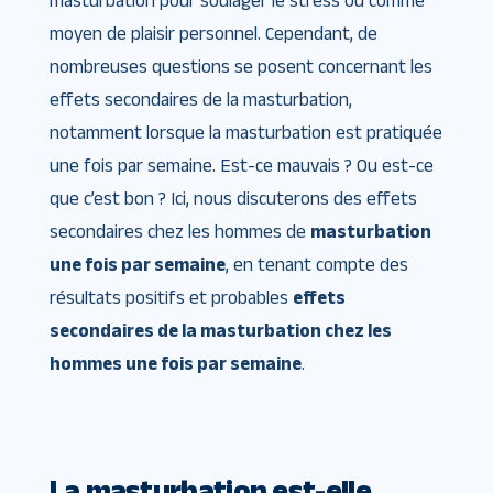
masturbation pour soulager le stress ou comme
moyen de plaisir personnel. Cependant, de
nombreuses questions se posent concernant les
effets secondaires de la masturbation,
notamment lorsque la masturbation est pratiquée
une fois par semaine. Est-ce mauvais ? Ou est-ce
que c’est bon ? Ici, nous discuterons des effets
secondaires chez les hommes de
masturbation
une fois par semaine
, en tenant compte des
résultats positifs et probables
effets
secondaires de la masturbation chez les
hommes une fois par semaine
.
La masturbation est-elle