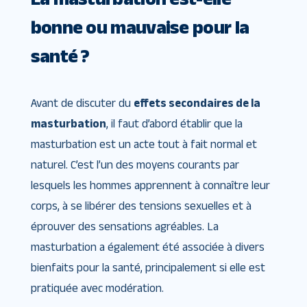
bonne ou mauvaise pour la
santé ?
Avant de discuter du
effets secondaires de la
masturbation
, il faut d’abord établir que la
masturbation est un acte tout à fait normal et
naturel. C’est l’un des moyens courants par
lesquels les hommes apprennent à connaître leur
corps, à se libérer des tensions sexuelles et à
éprouver des sensations agréables. La
masturbation a également été associée à divers
bienfaits pour la santé, principalement si elle est
pratiquée avec modération.