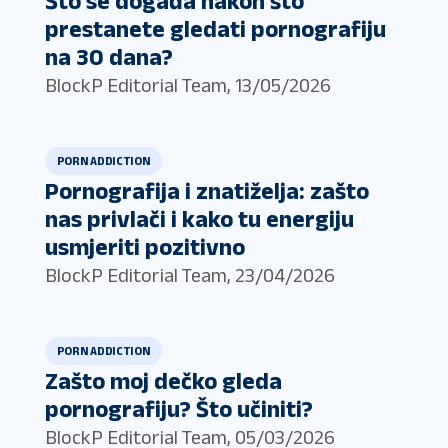
Što se događa nakon što
prestanete gledati pornografiju
na 30 dana?
BlockP Editorial Team
,
13/05/2026
PORN ADDICTION
Pornografija i znatiželja: zašto
nas privlači i kako tu energiju
usmjeriti pozitivno
BlockP Editorial Team
,
23/04/2026
PORN ADDICTION
Zašto moj dečko gleda
pornografiju? Što učiniti?
BlockP Editorial Team
,
05/03/2026