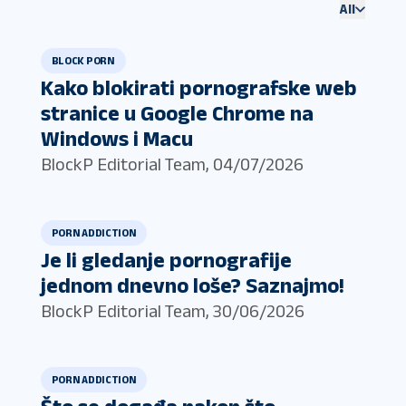
All
BLOCK PORN
Kako blokirati pornografske web
stranice u Google Chrome na
Windows i Macu
BlockP Editorial Team
,
04/07/2026
PORN ADDICTION
Je li gledanje pornografije
jednom dnevno loše? Saznajmo!
BlockP Editorial Team
,
30/06/2026
PORN ADDICTION