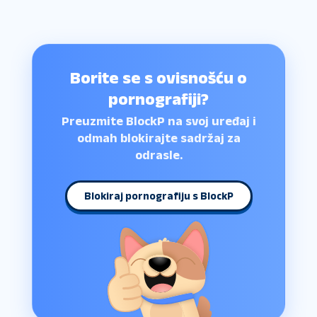
Borite se s ovisnošću o
pornografiji?
Preuzmite BlockP na svoj uređaj i
odmah blokirajte sadržaj za
odrasle.
Blokiraj pornografiju s BlockP