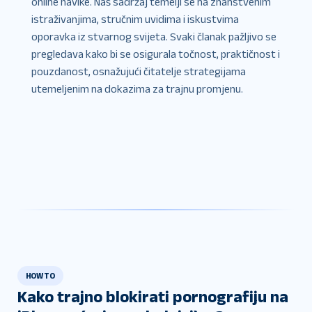
online navike. Naš sadržaj temelji se na znanstvenim
istraživanjima, stručnim uvidima i iskustvima
oporavka iz stvarnog svijeta. Svaki članak pažljivo se
pregledava kako bi se osigurala točnost, praktičnost i
pouzdanost, osnažujući čitatelje strategijama
utemeljenim na dokazima za trajnu promjenu.
HOW TO
Kako trajno blokirati pornografiju na