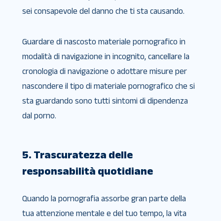
sei consapevole del danno che ti sta causando.
Guardare di nascosto materiale pornografico in
modalità di navigazione in incognito, cancellare la
cronologia di navigazione o adottare misure per
nascondere il tipo di materiale pornografico che si
sta guardando sono tutti sintomi di dipendenza
dal porno.
5. Trascuratezza delle
responsabilità quotidiane
Quando la pornografia assorbe gran parte della
tua attenzione mentale e del tuo tempo, la vita