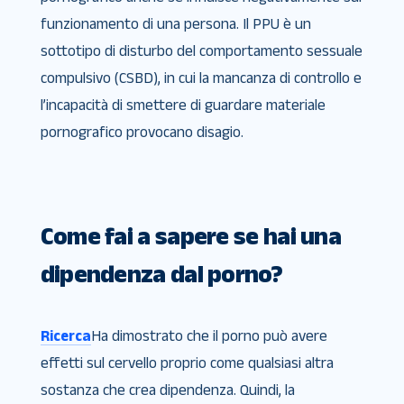
funzionamento di una persona. Il PPU è un
sottotipo di disturbo del comportamento sessuale
compulsivo (CSBD), in cui la mancanza di controllo e
l’incapacità di smettere di guardare materiale
pornografico provocano disagio.
Come fai a sapere se hai una
dipendenza dal porno?
Ricerca
Ha dimostrato che il porno può avere
effetti sul cervello proprio come qualsiasi altra
sostanza che crea dipendenza. Quindi, la