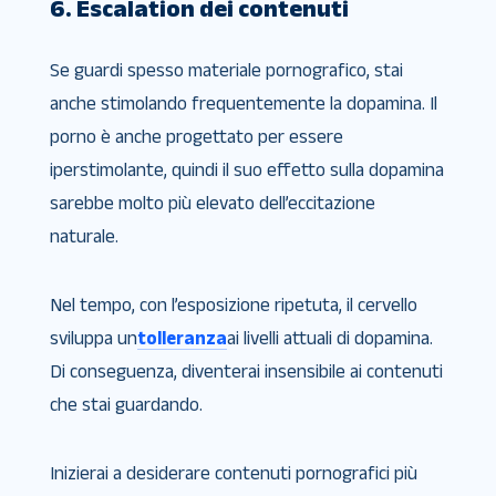
6. Escalation dei contenuti
Se guardi spesso materiale pornografico, stai
anche stimolando frequentemente la dopamina. Il
porno è anche progettato per essere
iperstimolante, quindi il suo effetto sulla dopamina
sarebbe molto più elevato dell’eccitazione
naturale.
Nel tempo, con l’esposizione ripetuta, il cervello
sviluppa un
tolleranza
ai livelli attuali di dopamina.
Di conseguenza, diventerai insensibile ai contenuti
che stai guardando.
Inizierai a desiderare contenuti pornografici più