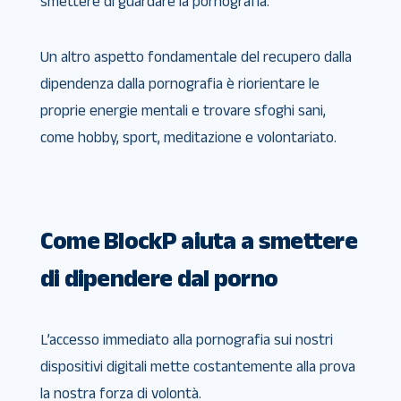
smettere di guardare la pornografia.
Un altro aspetto fondamentale del recupero dalla
dipendenza dalla pornografia è riorientare le
proprie energie mentali e trovare sfoghi sani,
come hobby, sport, meditazione e volontariato.
Come BlockP aiuta a smettere
di dipendere dal porno
L’accesso immediato alla pornografia sui nostri
dispositivi digitali mette costantemente alla prova
la nostra forza di volontà.