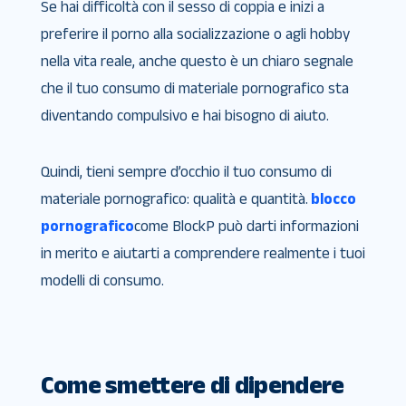
Se hai difficoltà con il sesso di coppia e inizi a
preferire il porno alla socializzazione o agli hobby
nella vita reale, anche questo è un chiaro segnale
che il tuo consumo di materiale pornografico sta
diventando compulsivo e hai bisogno di aiuto.
Quindi, tieni sempre d’occhio il tuo consumo di
materiale pornografico: qualità e quantità.
blocco
pornografico
come BlockP può darti informazioni
in merito e aiutarti a comprendere realmente i tuoi
modelli di consumo.
Come smettere di dipendere