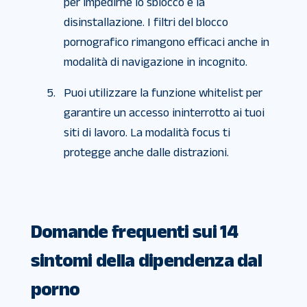
per impedirne lo sblocco e la
disinstallazione. I filtri del blocco
pornografico rimangono efficaci anche in
modalità di navigazione in incognito.
Puoi utilizzare la funzione whitelist per
garantire un accesso ininterrotto ai tuoi
siti di lavoro. La modalità focus ti
protegge anche dalle distrazioni.
Domande frequenti sui 14
sintomi della dipendenza dal
porno