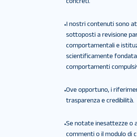
concreti.
I nostri contenuti sono a
•
sottoposti a revisione par
comportamentali e istituzi
scientificamente fondata 
comportamenti compulsivi 
Ove opportuno, i riferiment
•
trasparenza e credibilità.
Se notate inesattezze o av
•
commenti o il modulo di c