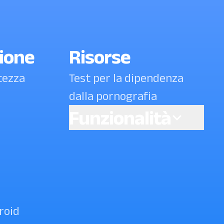
ione
Risorse
atezza
Test per la dipendenza
dalla pornografia
Funzionalità
AI powered Porn Blocking
Come bloccare i video
brevi di YouTube su
Android ? (verifica)
roid