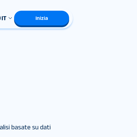
IT
Inizia
alisi basate su dati