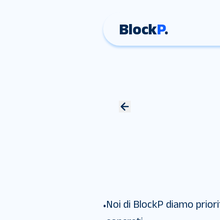
Block
P
.
Noi di BlockP diamo priorit
•