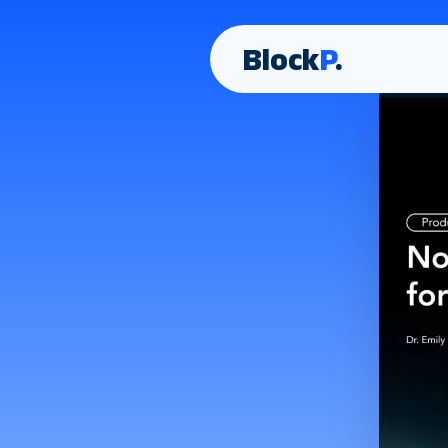
Block
P
.