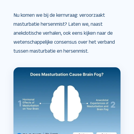
Nu komen we bij de kernvraag: veroorzaakt
masturbatie hersenmist? Laten we, naast
anekdotische verhalen, ook eens kijken naar de
wetenschappelijke consensus over het verband
tussen masturbatie en hersenmist.