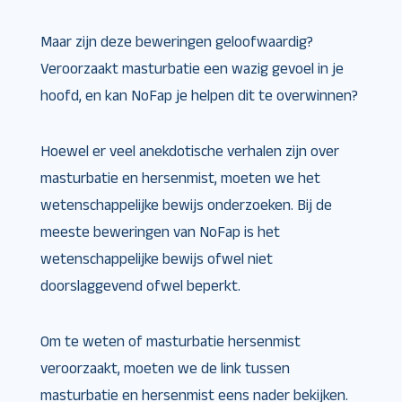
Maar zijn deze beweringen geloofwaardig?
Veroorzaakt masturbatie een wazig gevoel in je
hoofd, en kan NoFap je helpen dit te overwinnen?
Hoewel er veel anekdotische verhalen zijn over
masturbatie en hersenmist, moeten we het
wetenschappelijke bewijs onderzoeken. Bij de
meeste beweringen van NoFap is het
wetenschappelijke bewijs ofwel niet
doorslaggevend ofwel beperkt.
Om te weten of masturbatie hersenmist
veroorzaakt, moeten we de link tussen
masturbatie en hersenmist eens nader bekijken.