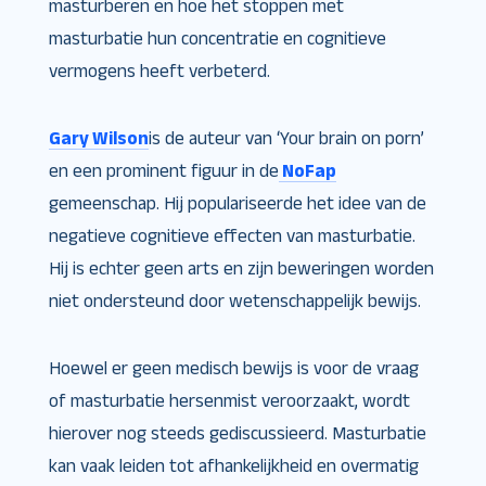
masturberen en hoe het stoppen met
masturbatie hun concentratie en cognitieve
vermogens heeft verbeterd.
Gary Wilson
is de auteur van ‘Your brain on porn’
en een prominent figuur in de
NoFap
gemeenschap. Hij populariseerde het idee van de
negatieve cognitieve effecten van masturbatie.
Hij is echter geen arts en zijn beweringen worden
niet ondersteund door wetenschappelijk bewijs.
Hoewel er geen medisch bewijs is voor de vraag
of masturbatie hersenmist veroorzaakt, wordt
hierover nog steeds gediscussieerd. Masturbatie
kan vaak leiden tot afhankelijkheid en overmatig