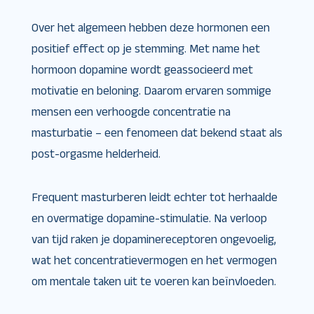
Over het algemeen hebben deze hormonen een
positief effect op je stemming. Met name het
hormoon dopamine wordt geassocieerd met
motivatie en beloning. Daarom ervaren sommige
mensen een verhoogde concentratie na
masturbatie – een fenomeen dat bekend staat als
post-orgasme helderheid.
Frequent masturberen leidt echter tot herhaalde
en overmatige dopamine-stimulatie. Na verloop
van tijd raken je dopaminereceptoren ongevoelig,
wat het concentratievermogen en het vermogen
om mentale taken uit te voeren kan beïnvloeden.