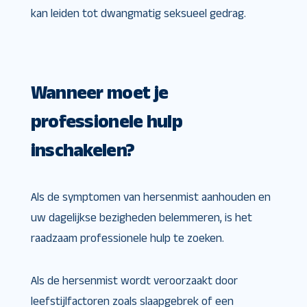
kan leiden tot dwangmatig seksueel gedrag.
Wanneer moet je
professionele hulp
inschakelen?
Als de symptomen van hersenmist aanhouden en
uw dagelijkse bezigheden belemmeren, is het
raadzaam professionele hulp te zoeken.
Als de hersenmist wordt veroorzaakt door
leefstijlfactoren zoals slaapgebrek of een