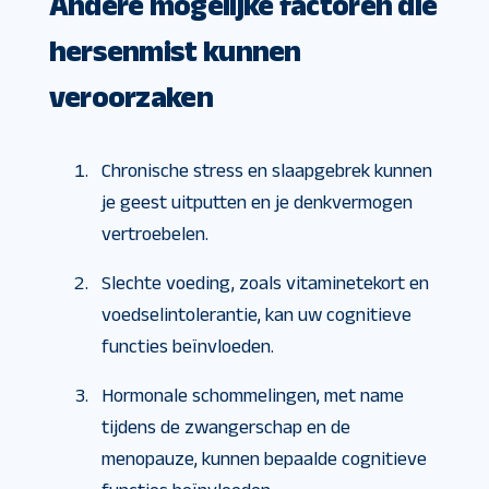
Andere mogelijke factoren die
hersenmist kunnen
veroorzaken
Chronische stress en slaapgebrek kunnen
je geest uitputten en je denkvermogen
vertroebelen.
Slechte voeding, zoals vitaminetekort en
voedselintolerantie, kan uw cognitieve
functies beïnvloeden.
Hormonale schommelingen, met name
tijdens de zwangerschap en de
menopauze, kunnen bepaalde cognitieve