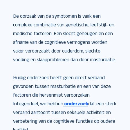
De oorzaak van de symptomen is vaak een
complexe combinatie van genetische, leefstijl- en
medische factoren. Een slecht geheugen en een
afname van de cognitieve vermogens worden
vaker veroorzaakt door ouderdom, slechte
voeding en slaapproblemen dan door masturbatie.
Huidig ​​onderzoek heeft geen direct verband
gevonden tussen masturbatie en een van deze
factoren die hersenmist veroorzaken.
Integendeel, we hebben
onderzoek
dat een sterk
verband aantoont tussen seksuele activiteit en
verbetering van de cognitieve functies op oudere
leeftijd.