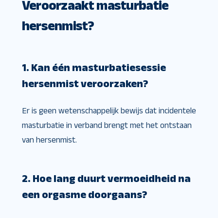
Veroorzaakt masturbatie
hersenmist?
1. Kan één masturbatiesessie
hersenmist veroorzaken?
Er is geen wetenschappelijk bewijs dat incidentele
masturbatie in verband brengt met het ontstaan ​​
van hersenmist.
2. Hoe lang duurt vermoeidheid na
een orgasme doorgaans?