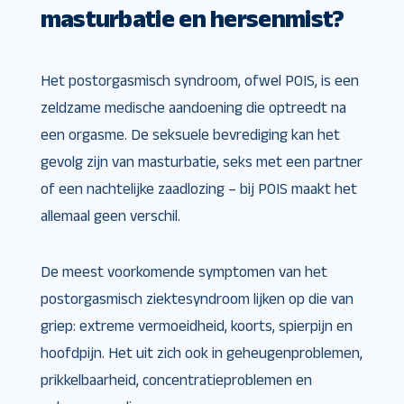
masturbatie en hersenmist?
Het postorgasmisch syndroom, ofwel POIS, is een
zeldzame medische aandoening die optreedt na
een orgasme. De seksuele bevrediging kan het
gevolg zijn van masturbatie, seks met een partner
of een nachtelijke zaadlozing – bij POIS maakt het
allemaal geen verschil.
De meest voorkomende symptomen van het
postorgasmisch ziektesyndroom lijken op die van
griep: extreme vermoeidheid, koorts, spierpijn en
hoofdpijn. Het uit zich ook in geheugenproblemen,
prikkelbaarheid, concentratieproblemen en