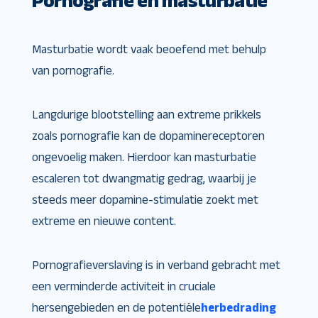
Pornografie en masturbatie
Masturbatie wordt vaak beoefend met behulp
van pornografie.
Langdurige blootstelling aan extreme prikkels
zoals pornografie kan de dopaminereceptoren
ongevoelig maken. Hierdoor kan masturbatie
escaleren tot dwangmatig gedrag, waarbij je
steeds meer dopamine-stimulatie zoekt met
extreme en nieuwe content.
Pornografieverslaving is in verband gebracht met
een verminderde activiteit in cruciale
hersengebieden en de potentiële
herbedrading