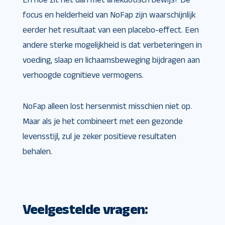
focus en helderheid van NoFap zijn waarschijnlijk
eerder het resultaat van een placebo-effect. Een
andere sterke mogelijkheid is dat verbeteringen in
voeding, slaap en lichaamsbeweging bijdragen aan
verhoogde cognitieve vermogens.
NoFap alleen lost hersenmist misschien niet op.
Maar als je het combineert met een gezonde
levensstijl, zul je zeker positieve resultaten
behalen.
Veelgestelde vragen: