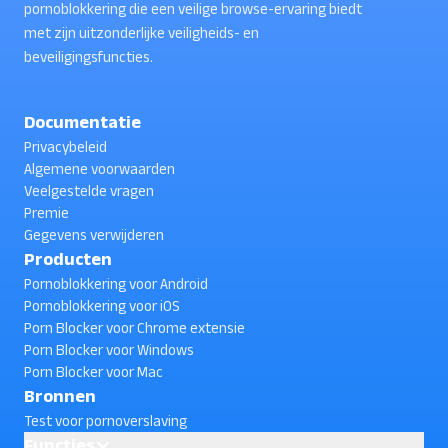
pornoblokkering die een veilige browse-ervaring biedt
met zijn uitzonderlijke veiligheids- en
beveiligingsfuncties.
Documentatie
Privacybeleid
Algemene voorwaarden
Veelgestelde vragen
Premie
Gegevens verwijderen
Producten
Pornoblokkering voor Android
Pornoblokkering voor iOS
Porn Blocker voor Chrome extensie
Porn Blocker voor Windows
Porn Blocker voor Mac
Bronnen
Test voor pornoverslaving
Functies