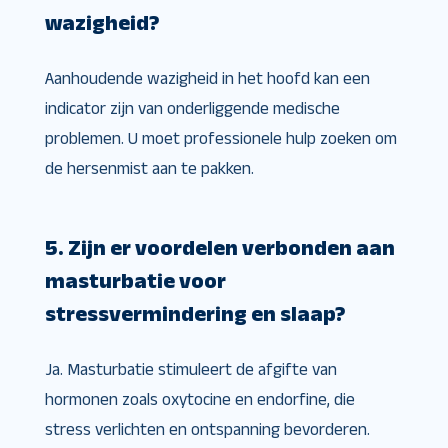
wazigheid?
Aanhoudende wazigheid in het hoofd kan een
indicator zijn van onderliggende medische
problemen. U moet professionele hulp zoeken om
de hersenmist aan te pakken.
5. Zijn er voordelen verbonden aan
masturbatie voor
stressvermindering en slaap?
Ja. Masturbatie stimuleert de afgifte van
hormonen zoals oxytocine en endorfine, die
stress verlichten en ontspanning bevorderen.