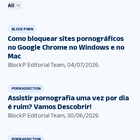
All
BLOCK PORN
Como bloquear sites pornográficos
no Google Chrome no Windows e no
Mac
BlockP Editorial Team
,
04/07/2026
PORN ADDICTION
Assistir pornografia uma vez por dia
é ruim? Vamos Descobrir!
BlockP Editorial Team
,
30/06/2026
PORN ADDICTION