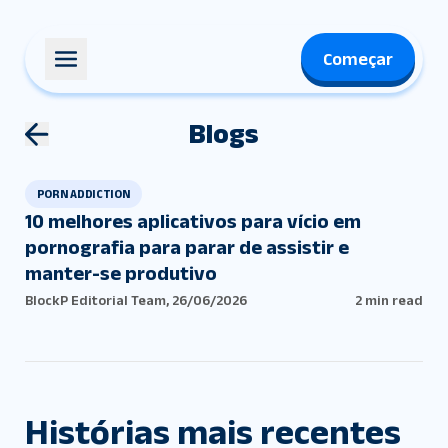
Começar
Blogs
PORN ADDICTION
10 melhores aplicativos para vício em
pornografia para parar de assistir e
manter-se produtivo
BlockP Editorial Team
,
26/06/2026
2 min read
Histórias mais recentes