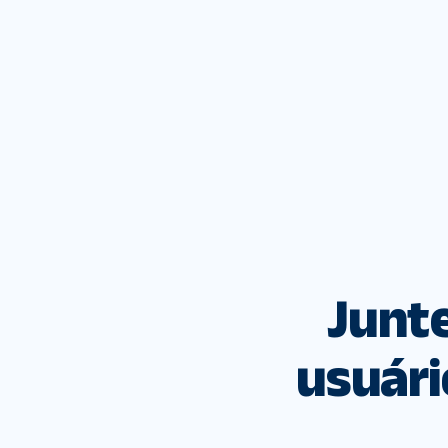
Junte
usuári