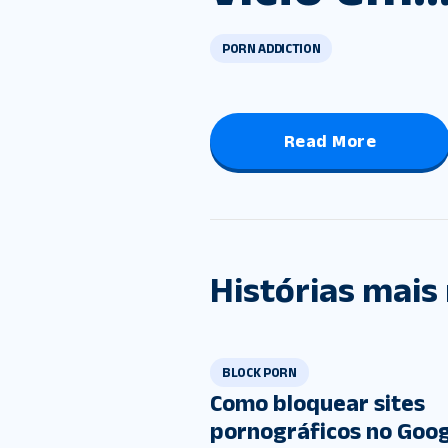
pornograf
PORN ADDICTION
parar de a
Read More
manter-s
produtiv
Histórias mais
BLOCK PORN
Como bloquear sites
pornográficos no Goo