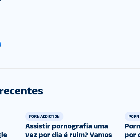
ia para
ssistir e
e
o
 recentes
PORN ADDICTION
PORN 
Assistir pornografia uma
Porn
gle
vez por dia é ruim? Vamos
por 