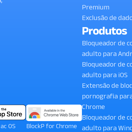
,
Premium
Exclusão de dad
Produtos
Bloqueador de c
adulto para And
Bloqueador de c
adulto para iOS
Extensão de blo
pornografia par
Chrome
Bloqueador de c
Mac OS
BlockP for Chrome
adulto para Wi