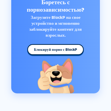
Боретесь с
порнозависимостью?
Загрузите BlockP на свое
устройство и мгновенно
заблокируйте контент для
взрослых.
Блокируй порно с BlockP