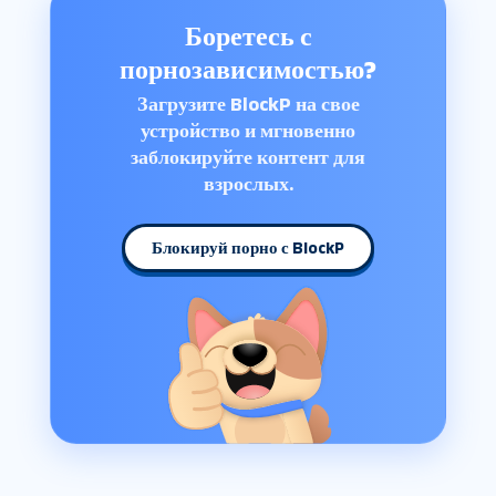
Боретесь с
порнозависимостью?
Загрузите BlockP на свое
устройство и мгновенно
заблокируйте контент для
взрослых.
Блокируй порно с BlockP