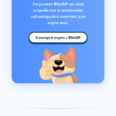
Загрузите BlockP на свое
устройство и мгновенно
заблокируйте контент для
взрослых.
Блокируй порно с BlockP