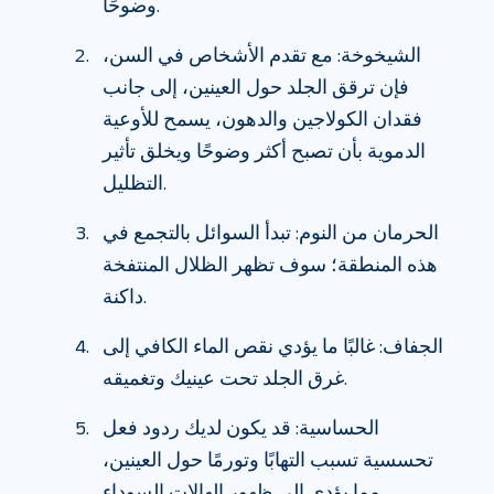
وضوحًا.
الشيخوخة: مع تقدم الأشخاص في السن،
فإن ترقق الجلد حول العينين، إلى جانب
فقدان الكولاجين والدهون، يسمح للأوعية
الدموية بأن تصبح أكثر وضوحًا ويخلق تأثير
التظليل.
الحرمان من النوم: تبدأ السوائل بالتجمع في
هذه المنطقة؛ سوف تظهر الظلال المنتفخة
داكنة.
الجفاف: غالبًا ما يؤدي نقص الماء الكافي إلى
غرق الجلد تحت عينيك وتغميقه.
الحساسية: قد يكون لديك ردود فعل
تحسسية تسبب التهابًا وتورمًا حول العينين،
مما يؤدي إلى ظهور الهالات السوداء.