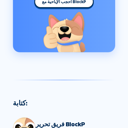
احجب الإباحية مع BlockP
كتابة:
فريق تحرير BlockP