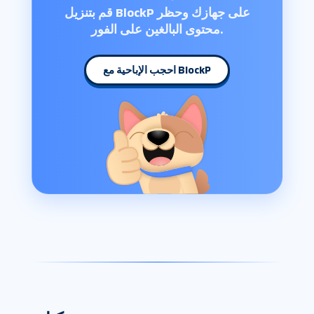
قم بتنزيل BlockP على جهازك وحظر
محتوى البالغين على الفور.
احجب الإباحية مع BlockP