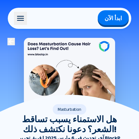
ابدأ الآن
Masturbation
هل الاستمناء يسبب تساقط
الشعر؟ دعونا نكتشف ذلك!
آخر تحديث في 6 مارس 2025 | فريق تحرير BlockP