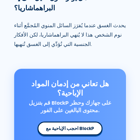
البراهماشاريا؟
يحدث الغسق عندما يُفرَز السائل المنوي المُجمَّع أثناء
نوم الشخص. هذا لا يُنهي البراهماشاريا، لكن الأفكار
الجنسية التي تُؤدِّي إلى الغسق تُنهيها.
هل تعاني من إدمان المواد
الإباحية؟
قم بتنزيل BlockP على جهازك وحظر
محتوى البالغين على الفور.
احجب الإباحية مع BlockP