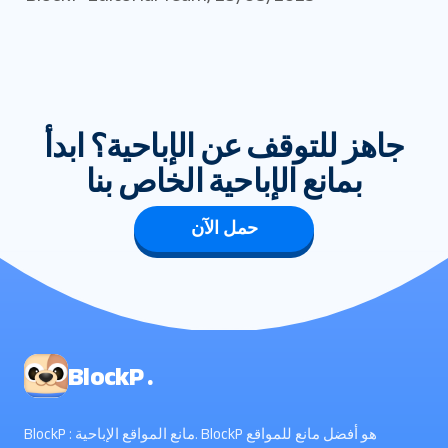
جاهز للتوقف عن الإباحية؟ ابدأ
بمانع الإباحية الخاص بنا
حمل الآن
BlockP .
BlockP : مانع المواقع الإباحية. BlockP هو أفضل مانع للمواقع