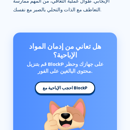
الإيجابي. طوال عملية التعافي، من المهم ممارسة
التعاطف مع الذات والتحلي بالصبر مع نفسك.
هل تعاني من إدمان المواد
الإباحية؟
قم بتنزيل BlockP على جهازك وحظر
محتوى البالغين على الفور.
احجب الإباحية مع BlockP