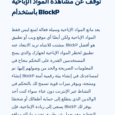
توقف عن مشاهدة المواد الإباحية
باستخدام BlockP
يعد مانع المواد الإباحية وسيلة فعالة لمنع ليس فقط
المواد الإباحية ولكن أيضًا أي موقع ويب أو تطبيق
مشتت للانتباه تريد الابتعاد عنه. BlockP هو أفضل
تطبيق لحظر المواد الإباحية لجهازك والذي يمنح
المستخدمين القدرة على التحكم بنجاح في
المعلومات الصريحة والحد من وصولهم إليها. تم
إنشاء BlockP لمساعدتك في إنشاء بيئة رقمية آمنة
ومنتجة، ويوفر ميزات قوية تسمح لك بالتحكم في
النشاط عبر الإنترنت دون عناء. سواء كنت أحد
الوالدين الذي يتطلع إلى حماية أطفالك أو شخصًا
يسعى إلى زيادة الإنتاجية، فإن BlockP يوفر لك
التغطية. وهو يعمل عن طريق تحديد وإزالة مواقع