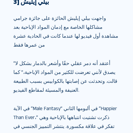
3] بيلي إيليش
واجهت بيلي إيليش الحائزة على جائزة جرامي
مشاكلها الخاصة مع إدمان المواد الإباحية بعد
مشاهدة أول فيديو لها عندما كانت في الحادية عشرة
من عمرها فقط
“أعتقد أنه دمر عقلي حقًا وأشعر بالدمار بشكل لا
يصدق لأنني تعرضت للكثير من المواد الإباحية،” كما
قالت. وتحدثت عن إصابتها بالكوابيس بسبب الطبيعة
العنيفة والمسيئة لمقاطع الفيديو.
في الآية “Male Fantasy” في ألبومها الثاني “Happier
Than Ever،” ذكرت تشتيت انتباهها بالإباحية وهي
تفكر في علاقة مكسورة. ينتشر التمييز الجنسي في