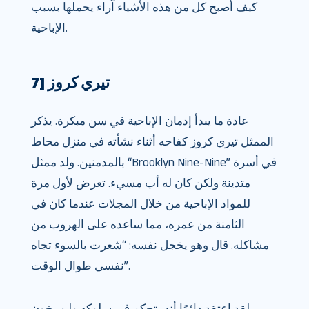
كيف أصبح كل من هذه الأشياء آراء يحملها بسبب
الإباحية.
7] تيري كروز
عادة ما يبدأ إدمان الإباحية في سن مبكرة. يذكر
الممثل تيري كروز كفاحه أثناء نشأته في منزل محاط
بالمدمنين. ولد ممثل “Brooklyn Nine-Nine” في أسرة
متدينة ولكن كان له أب مسيء. تعرض لأول مرة
للمواد الإباحية من خلال المجلات عندما كان في
الثامنة من عمره، مما ساعده على الهروب من
مشاكله. قال وهو يخجل نفسه: “شعرت بالسوء تجاه
نفسي طوال الوقت”.
لقد اعتقد دائمًا أنه يتحكم في سلوكه ولن يخون