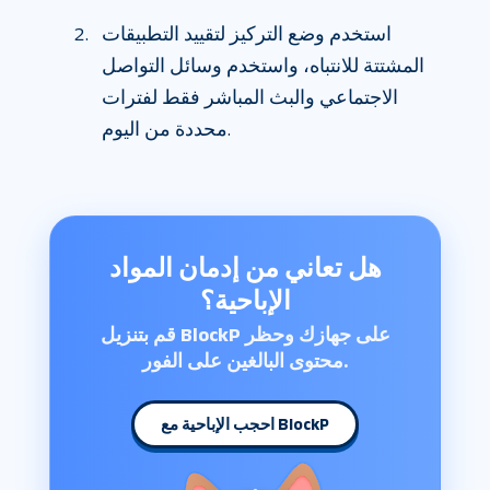
استخدم وضع التركيز لتقييد التطبيقات
المشتتة للانتباه، واستخدم وسائل التواصل
الاجتماعي والبث المباشر فقط لفترات
محددة من اليوم.
هل تعاني من إدمان المواد
الإباحية؟
قم بتنزيل BlockP على جهازك وحظر
محتوى البالغين على الفور.
احجب الإباحية مع BlockP