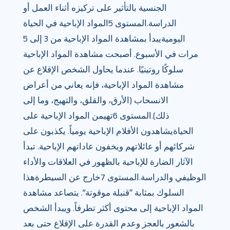
الجنسية بالتأثير على تركيزه أثناء العمل أو
الدراسة.المستوى 5المواد الإباحية في الحياة
اليوميةيبدأ بمشاهدة المواد الإباحية من 3 إلى 5
مرات في الأسبوع. أصبحت مشاهدة المواد الإباحية
سلوكًا روتينيًا. عندما يحاول الشخص الإقلاع عن
مشاهدة المواد الإباحية، فإنه يعاني من أعراض
الانسحاب (الأرق، والقلق، والتهيج، وما إلى
ذلك).المستوى 6تهيمن المواد الإباحية على
الحياةيشاهدون الأفلام الإباحية يومياً. يكذبون على
شركائهم أو عائلاتهم ويخفون عاداتهم الإباحية. تبدأ
الآثار الضارة للإباحية بالظهور في العلاقات والأداء
الوظيفي والدراسة.المستوى 7خارج عن السيطرةهذا
السلوك بمثابة “قنبلة موقوتة”. يتصاعد مشاهدة
المواد الإباحية إلى محتوى أكثر تطرفاً. ويبدأ الشخص
بالشعور بالعجز وعدم القدرة على الإقلاع حتى بعد