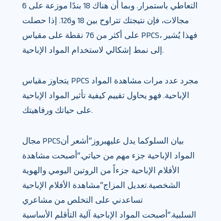
التعاطي باستمرار. وبما أن هناك 18 بندًا موزعة على 6
مجالات، فإن نتيجتك تتراوح بين 18 و126. إذا حصلت
على أكثر من 76 نقطة على مقياس PPCS، فهذا يُشير
إلى نمط إشكالي لاستخدام المواد الإباحية.
يتجاوز مقياس PPCS مجرد عدد مرات مشاهدة المواد
الإباحية. فهو يحاول تقييم كيفية تأثير المواد الإباحية
على حياتك ورفاهيتك.
مجال PPCSبيان السلوكما يدل عليهبروز“أشعر أن
المواد الإباحية جزء مهم من حياتي.”أصبحت مشاهدة
الأفلام الإباحية جزءاً من الروتين اليومي والهوية
الشخصية.تعديل المزاج“مشاهدة الأفلام الإباحية
تساعدني على التخلص من مشاعري
السلبية.”أصبحت المواد الإباحية آلية التأقلم الأساسية