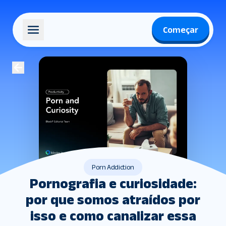
Começar
Porn Addiction
Pornografia e curiosidade:
por que somos atraídos por
isso e como canalizar essa