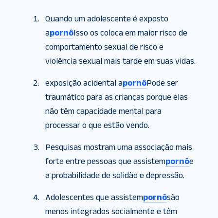
Quando um adolescente é exposto
a
pornô
Isso os coloca em maior risco de
comportamento sexual de risco e
violência sexual mais tarde em suas vidas.
exposição acidental a
pornô
Pode ser
traumático para as crianças porque elas
não têm capacidade mental para
processar o que estão vendo.
Pesquisas mostram uma associação mais
forte entre pessoas que assistem
pornô
e
a probabilidade de solidão e depressão.
Adolescentes que assistem
pornô
são
menos integrados socialmente e têm