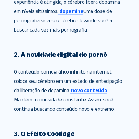
experiência é atingida, o cérebro libera dopamina
em níveis altíssimos.
dopamina
Uma dose de
pornografia vicia seu cérebro, levando você a
buscar cada vez mais pornografia.
2. A novidade digital do pornô
O conteúdo pornográfico infinito na internet
coloca seu cérebro em um estado de antecipação
da liberação de dopamina.
novo conteúdo
Mantém a curiosidade constante. Assim, você
continua buscando conteúdo novo e extremo.
3. O Efeito Coolidge