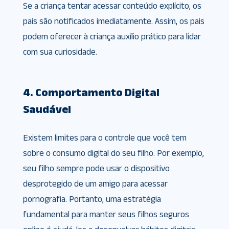
Se a criança tentar acessar conteúdo explícito, os
pais são notificados imediatamente. Assim, os pais
podem oferecer à criança auxílio prático para lidar
com sua curiosidade.
4. Comportamento Digital
Saudável
Existem limites para o controle que você tem
sobre o consumo digital do seu filho. Por exemplo,
seu filho sempre pode usar o dispositivo
desprotegido de um amigo para acessar
pornografia. Portanto, uma estratégia
fundamental para manter seus filhos seguros