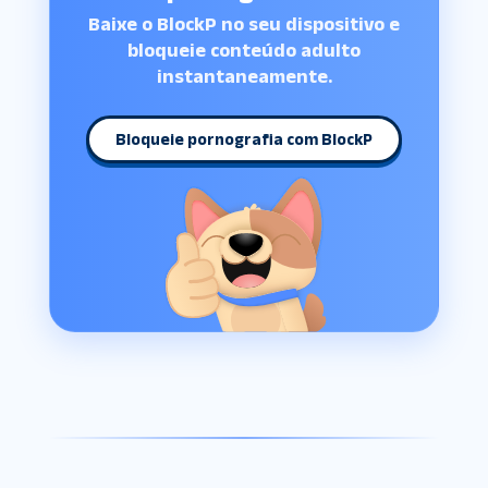
Baixe o BlockP no seu dispositivo e
bloqueie conteúdo adulto
instantaneamente.
Bloqueie pornografia com BlockP