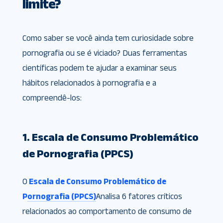
limite?
Como saber se você ainda tem curiosidade sobre
pornografia ou se é viciado? Duas ferramentas
científicas podem te ajudar a examinar seus
hábitos relacionados à pornografia e a
compreendê-los:
1. Escala de Consumo Problemático
de Pornografia (PPCS)
O
Escala de Consumo Problemático de
Pornografia (PPCS)
Analisa 6 fatores críticos
relacionados ao comportamento de consumo de