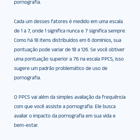
pornografia.
Cada um desses fatores é medido em uma escala
de 1 a 7, onde 1 significa nunca e 7 significa sempre.
Como há 18 itens distribuídos em 6 domínios, sua
pontuação pode variar de 18 a 126. Se você obtiver
uma pontuação superior a 76 na escala PPCS, isso
sugere um padrão problemático de uso de
pornografia.
O PPCS vai além da simples avaliação da frequência
com que você assiste a pornografia. Ele busca
avaliar o impacto da pornografia em sua vida e
bem-estar.