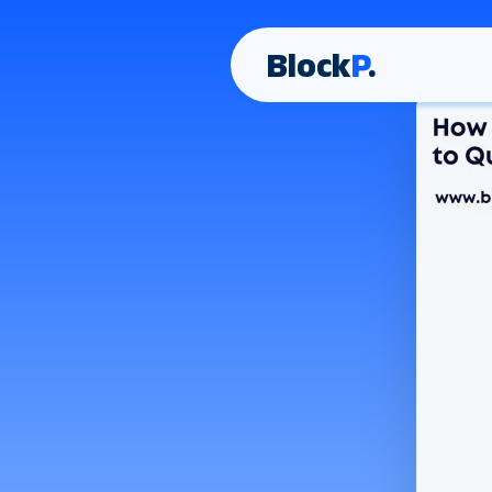
Block
P
.