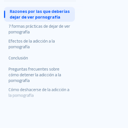
Razones por las que deberías
dejar de ver pornografía
7 formas prácticas de dejar de ver
pornografía
Efectos de la adicción a la
Cree un entorno
pornografía
enriquecedor
Conclusión
Identifique sus factores
desencadenantes
Preguntas frecuentes sobre
cómo detener la adicción a la
Hay tres categorías amplias
pornografía
de desencadenantes de la
pornografía:
Cómo deshacerse de la adicción a
la pornografía
Practique estrategias de
afrontamiento saludables
¿Cómo recuperarse de la
adicción a la pornografía?
Uso inteligente de la
tecnología
¿Cómo rompo mi adicción a
la pornografía?