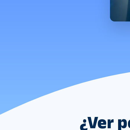
¿Ver p