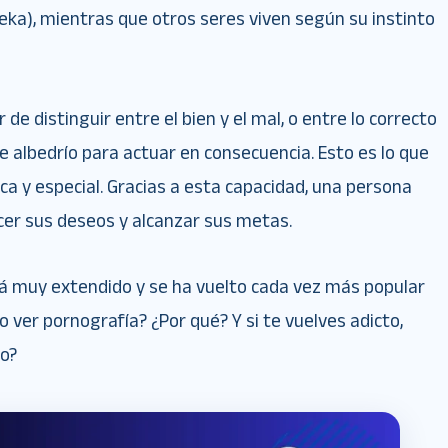
veka), mientras que otros seres viven según su instinto
de distinguir entre el bien y el mal, o entre lo correcto
ibre albedrío para actuar en consecuencia. Esto es lo que
ca y especial. Gracias a esta capacidad, una persona
cer sus deseos y alcanzar sus metas.
tá muy extendido y se ha vuelto cada vez más popular
 ver pornografía? ¿Por qué? Y si te vuelves adicto,
o?