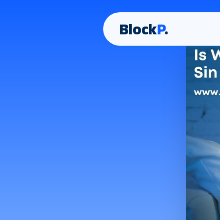
Block
P
.