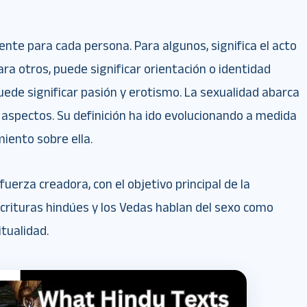
ente para cada persona. Para algunos, significa el acto
para otros, puede significar orientación o identidad
uede significar pasión y erotismo. La sexualidad abarca
aspectos. Su definición ha ido evolucionando a medida
ento sobre ella.
fuerza creadora, con el objetivo principal de la
crituras hindúes y los Vedas hablan del sexo como
itualidad.