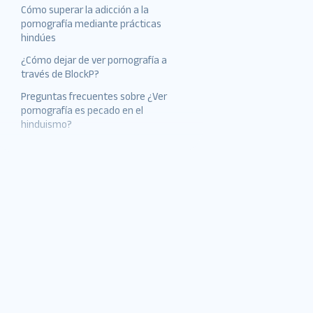
Cómo superar la adicción a la
El impacto de la pornografía
pornografía mediante prácticas
en tu vida –
hindúes
1] Menor interés por la vida –
¿Cómo dejar de ver pornografía a
1] Aptitud física
través de BlockP?
2] Depresión –
2] Atención plena
Preguntas frecuentes sobre ¿Ver
BlockP tiene varios
3] Ansiedad –
pornografía es pecado en el
beneficios, entre ellos:
3] Límites
hinduismo?
4] Problemas de relación –
4] Kriya Yoga
1] ¿Pueden los hindúes ver
5] Efectos espirituales –
pornografía?
5] Filosofía tántrica
Podemos experimentar esto
2] ¿Ver pornografía es un
de las siguientes maneras:
pecado según la Biblia?
3] ¿Dios me perdonará por
ver cosas malas en el
hinduismo?
4] ¿El sexting es un pecado
en el hinduismo?