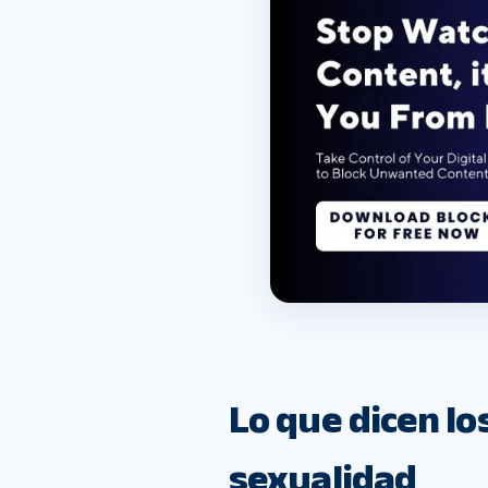
Lo que dicen lo
sexualidad