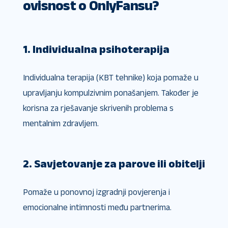
ovisnost o OnlyFansu?
1. Individualna psihoterapija
Individualna terapija (KBT tehnike) koja pomaže u
upravljanju kompulzivnim ponašanjem. Također je
korisna za rješavanje skrivenih problema s
mentalnim zdravljem.
2. Savjetovanje za parove ili obitelji
Pomaže u ponovnoj izgradnji povjerenja i
emocionalne intimnosti među partnerima.