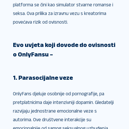
platforma se čini kao simulator stvarne romanse i
seksa. Ova prilika za izravnu vezu s kreatorima
povećava rizik od ovisnosti.
Evo uvjeta koji dovode do ovisnosti
o OnlyFansu –
1. Parasocijalne veze
OnlyFans djeluje osobnije od pornografije, pa
pretplatnicima daje intenzivniji dopamin. Gledatelji
razvijaju jednostrane emocionalne veze s
autorima. Ove društvene interakcije su
emocionalnije od samog seksualnog uzbuđenja