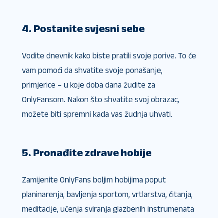
4. Postanite svjesni sebe
Vodite dnevnik kako biste pratili svoje porive. To će
vam pomoći da shvatite svoje ponašanje,
primjerice – u koje doba dana žudite za
OnlyFansom. Nakon što shvatite svoj obrazac,
možete biti spremni kada vas žudnja uhvati.
5. Pronađite zdrave hobije
Zamijenite OnlyFans boljim hobijima poput
planinarenja, bavljenja sportom, vrtlarstva, čitanja,
meditacije, učenja sviranja glazbenih instrumenata