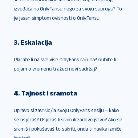
izvođača na OnlyFansu nego za svoju suprugu? To
je jasan simptom ovisnosti o OnlyFansu.
3. Eskalacija
Plaćate li na sve više OnlyFans računa? Gubite li
pojam o vremenu tražeći novi sadržaj?
4. Tajnost i sramota
Upravo si završio/la svoju OnlyFans sesiju – kako
se osjećaš? Osjećaš li sram ili zadovoljstvo? Ako se
sramiš i pokušavaš to sakriti, onda ti navika izmiče