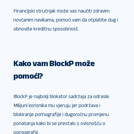
Financijski stručnjak može vas naučiti zdravim
novčanim navikama, pomoći vam da otplatite dug i
obnovite kreditnu sposobnost.
Kako vam BlockP može
pomoći?
BlockP je najbolji blokator sadržaja za odrasle.
Milijuni korisnika mu vjeruju jer podržava i
blokiranje pornografije i dugoročnu promjenu
ponašanja kako bi se prestalo s ovisnošću o
pornografiji.