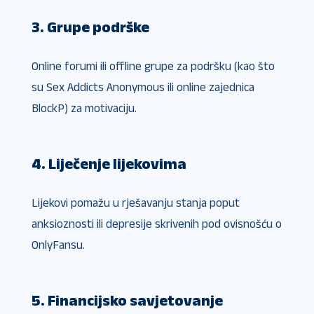
3. Grupe podrške
Online forumi ili offline grupe za podršku (kao što
su Sex Addicts Anonymous ili online zajednica
BlockP) za motivaciju.
4. Liječenje lijekovima
Lijekovi pomažu u rješavanju stanja poput
anksioznosti ili depresije skrivenih pod ovisnošću o
OnlyFansu.
5. Financijsko savjetovanje