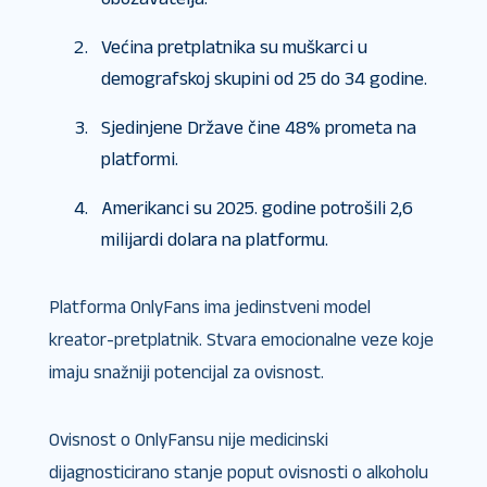
Većina pretplatnika su muškarci u
demografskoj skupini od 25 do 34 godine.
Sjedinjene Države čine 48% prometa na
platformi.
Amerikanci su 2025. godine potrošili 2,6
milijardi dolara na platformu.
Platforma OnlyFans ima jedinstveni model
kreator-pretplatnik. Stvara emocionalne veze koje
imaju snažniji potencijal za ovisnost.
Ovisnost o OnlyFansu nije medicinski
dijagnosticirano stanje poput ovisnosti o alkoholu