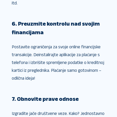
itd.
6. Preuzmite kontrolu nad svojim
financijama
Postavite ograničenja za svoje online financijske
transakcije. Deinstalirajte aplikacije za plaćanje s
telefona i izbrišite spremljene podatke o kreditnoj
kartici iz preglednika. Plaćanje samo gotovinom –
odlična ideja!
7. Obnovite prave odnose
Izgradite jače društvene veze. Kako? Jednostavno