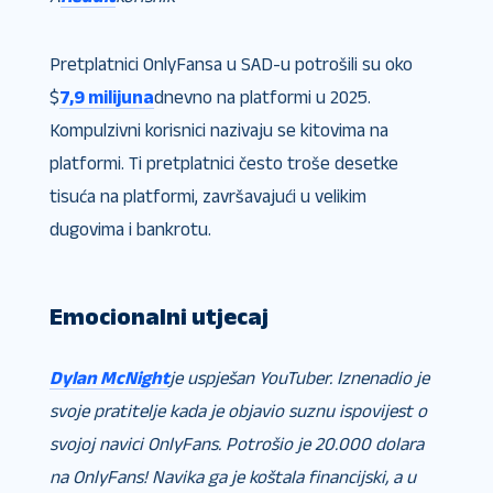
Pretplatnici OnlyFansa u SAD-u potrošili su oko
$
7,9 milijuna
dnevno na platformi u 2025.
Kompulzivni korisnici nazivaju se kitovima na
platformi. Ti pretplatnici često troše desetke
tisuća na platformi, završavajući u velikim
dugovima i bankrotu.
Emocionalni utjecaj
Dylan McNight
je uspješan YouTuber. Iznenadio je
svoje pratitelje kada je objavio suznu ispovijest o
svojoj navici OnlyFans. Potrošio je 20.000 dolara
na OnlyFans! Navika ga je koštala financijski, a u