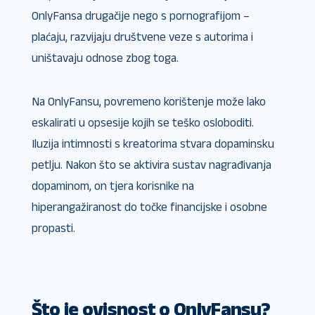
OnlyFansa drugačije nego s pornografijom –
plaćaju, razvijaju društvene veze s autorima i
uništavaju odnose zbog toga.
Na OnlyFansu, povremeno korištenje može lako
eskalirati u opsesije kojih se teško osloboditi.
Iluzija intimnosti s kreatorima stvara dopaminsku
petlju. Nakon što se aktivira sustav nagrađivanja
dopaminom, on tjera korisnike na
hiperangažiranost do točke financijske i osobne
propasti.
Što je ovisnost o OnlyFansu?