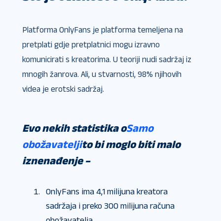
Platforma OnlyFans je platforma temeljena na
pretplati gdje pretplatnici mogu izravno
komunicirati s kreatorima. U teoriji nudi sadržaj iz
mnogih žanrova. Ali, u stvarnosti, 98% njihovih
videa je erotski sadržaj.
Evo nekih statistika o
Samo
obožavatelji
to bi moglo biti malo
iznenađenje –
OnlyFans ima 4,1 milijuna kreatora
sadržaja i preko 300 milijuna računa
obožavatelja.