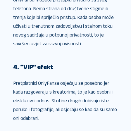
telefona. Nema straha od društvene stigme ili
trenja koje bi spriječilo pristup. Kada osoba može
uživati ​​u trenutnom zadovoljstvu i stalnom toku
novog sadržaja u potpunoj privatnosti, to je
savršen uvjet za razvoj ovisnosti.
4. “VIP” efekt
Pretplatnici OnlyFansa osjećaju se posebno jer
kada razgovaraju s kreatorima, to je kao osobni i
ekskluzivni odnos. Stotine drugih dobivaju iste
poruke i fotografije, ali osjećaju se kao da su samo
oni odabrani.