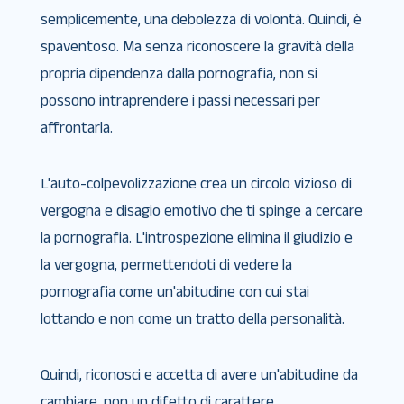
semplicemente, una debolezza di volontà. Quindi, è
spaventoso. Ma senza riconoscere la gravità della
propria dipendenza dalla pornografia, non si
possono intraprendere i passi necessari per
affrontarla.
L'auto-colpevolizzazione crea un circolo vizioso di
vergogna e disagio emotivo che ti spinge a cercare
la pornografia. L'introspezione elimina il giudizio e
la vergogna, permettendoti di vedere la
pornografia come un'abitudine con cui stai
lottando e non come un tratto della personalità.
Quindi, riconosci e accetta di avere un'abitudine da
cambiare, non un difetto di carattere.