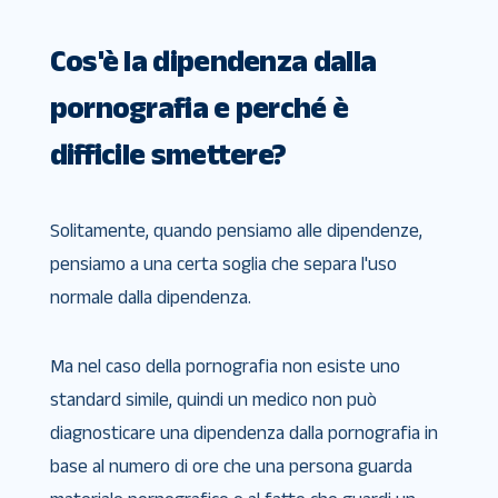
Cos'è la dipendenza dalla
pornografia e perché è
difficile smettere?
Solitamente, quando pensiamo alle dipendenze,
pensiamo a una certa soglia che separa l'uso
normale dalla dipendenza.
Ma nel caso della pornografia non esiste uno
standard simile, quindi un medico non può
diagnosticare una dipendenza dalla pornografia in
base al numero di ore che una persona guarda