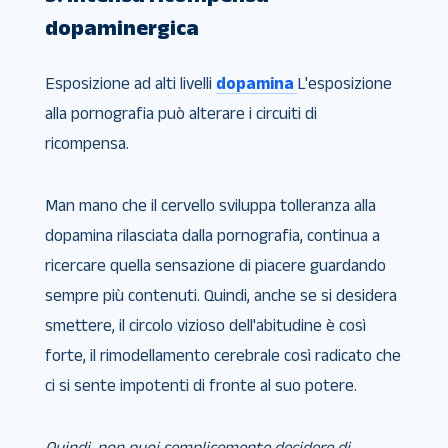
dopaminergica
Esposizione ad alti livelli
dopamina
L'esposizione
alla pornografia può alterare i circuiti di
ricompensa.
Man mano che il cervello sviluppa tolleranza alla
dopamina rilasciata dalla pornografia, continua a
ricercare quella sensazione di piacere guardando
sempre più contenuti. Quindi, anche se si desidera
smettere, il circolo vizioso dell'abitudine è così
forte, il rimodellamento cerebrale così radicato che
ci si sente impotenti di fronte al suo potere.
Quindi, non puoi semplicemente decidere di