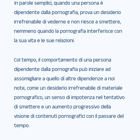
In parole semplici, quando una persona è
dipendente dalla pornografia, prova un desiderio
irrefrenabile di vederne e non riesce a smettere,
nemmeno quando la pornografia interferisce con
la sua vita e le sue relazioni.
Col tempo, il comportamento di una persona
dipendente dalla pornografia può iniziare ad
assomigliare a quello di altre dipendenze a noi
note, come un desiderio irrefrenabile di materiale
pornografico, un senso di impotenza nel tentativo
di smettere e un aumento progressivo della
visione di contenuti pornografici con il passare del
tempo.