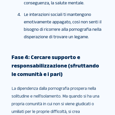
conseguenza, la salute mentale.
Le interazioni sociali ti mantengono
emotivamente appagato, così non senti il
bisogno di ricorrere alla pornografia nella
disperazione di trovare un legame.
Fase 4: Cercare supporto e
responsabilizzazione (sfruttando
le comunità e i pari)
La dipendenza dalla pornografia prospera nella
solitudine e nell'isolamento. Ma quando si ha una
propria comunità in cui non si viene giudicati o
umiliati per le proprie difficoltà, si crea