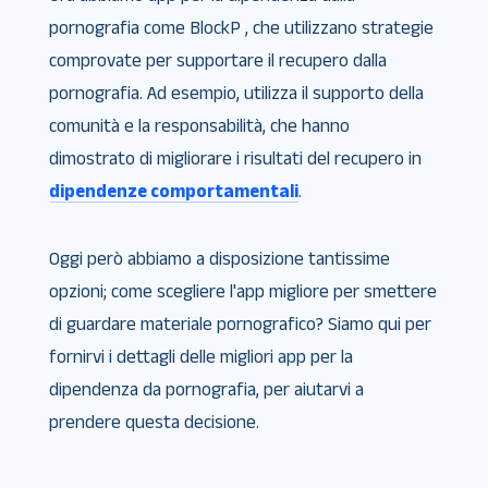
pornografia come BlockP , che utilizzano strategie
comprovate per supportare il recupero dalla
pornografia. Ad esempio, utilizza il supporto della
comunità e la responsabilità, che hanno
dimostrato di migliorare i risultati del recupero in
dipendenze comportamentali
.
Oggi però abbiamo a disposizione tantissime
opzioni; come scegliere l'app migliore per smettere
di guardare materiale pornografico? Siamo qui per
fornirvi i dettagli delle migliori app per la
dipendenza da pornografia, per aiutarvi a
prendere questa decisione.