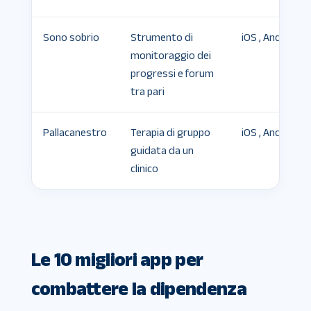
Sono sobrio
Strumento di
iOS , Android
monitoraggio dei
progressi e forum
tra pari
Pallacanestro
Terapia di gruppo
iOS , Android
guidata da un
clinico
Le 10 migliori app per
combattere la dipendenza