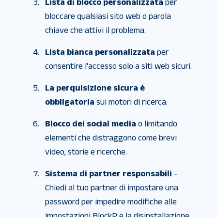
Lista di blocco personalizzata
per
bloccare qualsiasi sito web o parola
chiave che attivi il problema.
Lista bianca personalizzata
per
consentire l'accesso solo a siti web sicuri.
La perquisizione sicura è
obbligatoria
sui motori di ricerca.
Blocco dei social media
o limitando
elementi che distraggono come brevi
video, storie e ricerche.
Sistema di partner responsabili
-
Chiedi al tuo partner di impostare una
password per impedire modifiche alle
impostazioni BlockP e la disinstallazione