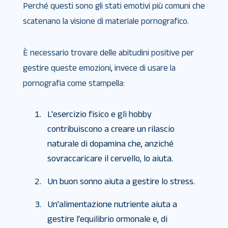
Perché questi sono gli stati emotivi più comuni che
scatenano la visione di materiale pornografico.
È necessario trovare delle abitudini positive per
gestire queste emozioni, invece di usare la
pornografia come stampella:
L'esercizio fisico e gli hobby
contribuiscono a creare un rilascio
naturale di dopamina che, anziché
sovraccaricare il cervello, lo aiuta.
Un buon sonno aiuta a gestire lo stress.
Un'alimentazione nutriente aiuta a
gestire l'equilibrio ormonale e, di