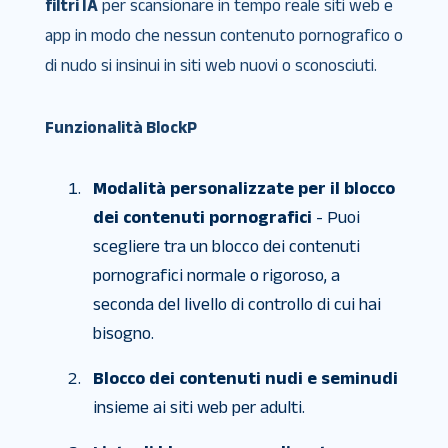
filtri IA
per scansionare in tempo reale siti web e
app in modo che nessun contenuto pornografico o
di nudo si insinui in siti web nuovi o sconosciuti.
Funzionalità BlockP
Modalità personalizzate per il blocco
dei contenuti pornografici
- Puoi
scegliere tra un blocco dei contenuti
pornografici normale o rigoroso, a
seconda del livello di controllo di cui hai
bisogno.
Blocco dei contenuti nudi e seminudi
insieme ai siti web per adulti.