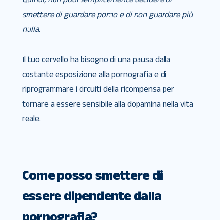
smettere di guardare porno e di non guardare più
nulla.
Il tuo cervello ha bisogno di una pausa dalla
costante esposizione alla pornografia e di
riprogrammare i circuiti della ricompensa per
tornare a essere sensibile alla dopamina nella vita
reale.
Come posso smettere di
essere dipendente dalla
pornografia?