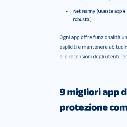
Net Nanny (Questa app è d
robusta.)
Ogni app offre funzionalità un
espliciti e mantenere abitudini
e le recensioni degli utenti r
9 migliori app 
protezione com