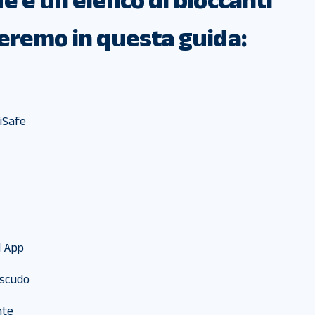
teremo in questa guida:
iSafe
l App
 scudo
nte