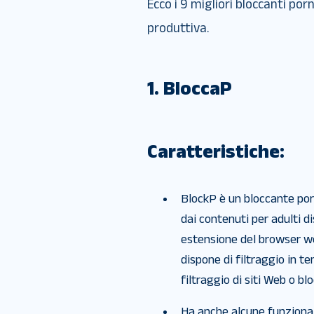
Ecco i 9 migliori bloccanti por
produttiva.
1. BloccaP
Caratteristiche:
BlockP è un bloccante porn
dai contenuti per adulti di
estensione del browser we
dispone di filtraggio in t
filtraggio di siti Web o bl
Ha anche alcune funzional