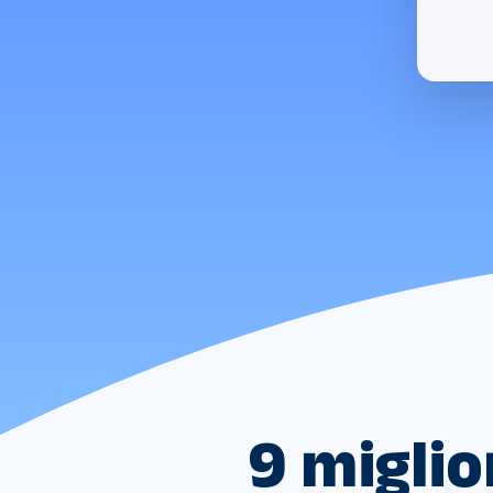
9 miglio