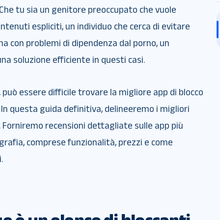
. Che tu sia un genitore preoccupato che vuole
ontenuti espliciti, un individuo che cerca di evitare
na con problemi di dipendenza dal porno, un
a soluzione efficiente in questi casi.
, può essere difficile trovare la migliore app di blocco
 In questa guida definitiva, delineeremo i migliori
5. Forniremo recensioni dettagliate sulle app più
ografia, comprese funzionalità, prezzi e come
.
e è un elenco di bloccanti