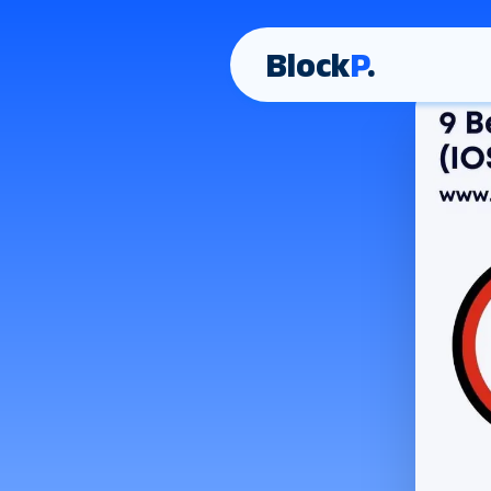
Block
P
.