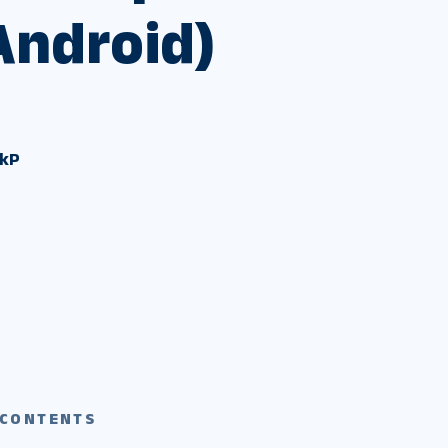
 Android)
ckP
CONTENTS