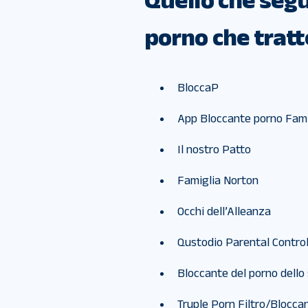
porno che trat
BloccaP
App Bloccante porno Fam
Il nostro Patto
Famiglia Norton
Occhi dell’Alleanza
Qustodio Parental Contro
Bloccante del porno dello
Truple Porn Filtro/Blocca