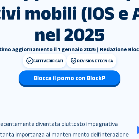
ivi mobili (IOS e
nel 2025
timo aggiornamento il 1 gennaio 2025 | Redazione Blo
FATTI VERIFICATI
REVISIONE TECNICA
Blocca il porno con BlockP
è recentemente diventata piuttosto impegnativa
o tanta importanza al mantenimento dell’interazione