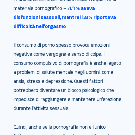
materiale pornografico – 7
L’1% aveva
disfunzioni sessuali, mentre il 33% riportava
difficoltà nell’orgasmo
Il consumo di porno spesso provoca emozioni
negative come vergogna e senso di colpa. Il
consumo compulsivo di pornografia è anche legato
a problemi di salute mentale negli uomini, come
ansia, stress e depressione. Questi fattori
potrebbero diventare un blocco psicologico che
impedisce di raggiungere e mantenere un’erezione
durante l’attività sessuale.
Quindi, anche se la pornografia non è l’unico