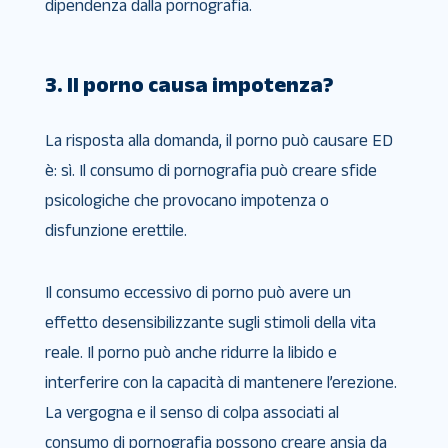
dipendenza dalla pornografia.
3. Il porno causa impotenza?
La risposta alla domanda, il porno può causare ED
è: sì. Il consumo di pornografia può creare sfide
psicologiche che provocano impotenza o
disfunzione erettile.
Il consumo eccessivo di porno può avere un
effetto desensibilizzante sugli stimoli della vita
reale. Il porno può anche ridurre la libido e
interferire con la capacità di mantenere l’erezione.
La vergogna e il senso di colpa associati al
consumo di pornografia possono creare ansia da