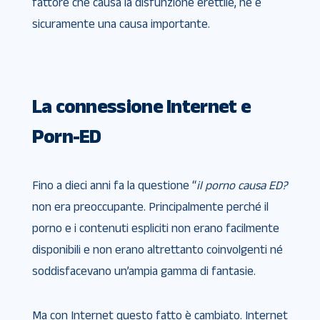
fattore che causa la disfunzione erettile, ne è
sicuramente una causa importante.
La connessione Internet e
Porn-ED
Fino a dieci anni fa la questione “
il porno causa ED?
non era preoccupante. Principalmente perché il
porno e i contenuti espliciti non erano facilmente
disponibili e non erano altrettanto coinvolgenti né
soddisfacevano un’ampia gamma di fantasie.
Ma con Internet questo fatto è cambiato. Internet