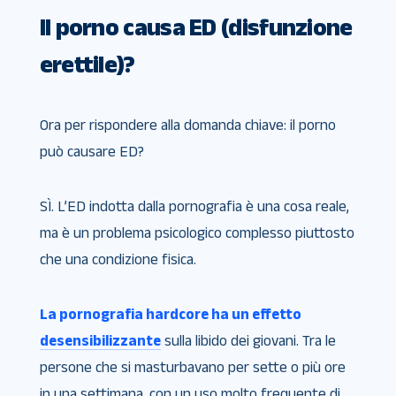
Il porno causa ED (disfunzione
erettile)?
Ora per rispondere alla domanda chiave: il porno
può causare ED?
SÌ. L’ED indotta dalla pornografia è una cosa reale,
ma è un problema psicologico complesso piuttosto
che una condizione fisica.
La pornografia hardcore ha un effetto
desensibilizzante
sulla libido dei giovani. Tra le
persone che si masturbavano per sette o più ore
in una settimana, con un uso molto frequente di