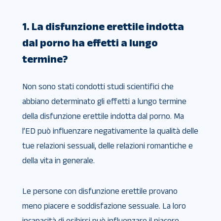
1. La disfunzione erettile indotta
dal porno ha effetti a lungo
termine?
Non sono stati condotti studi scientifici che
abbiano determinato gli effetti a lungo termine
della disfunzione erettile indotta dal porno. Ma
l’ED può influenzare negativamente la qualità delle
tue relazioni sessuali, delle relazioni romantiche e
della vita in generale.
Le persone con disfunzione erettile provano
meno piacere e soddisfazione sessuale. La loro
incapacità di esibirsi può influenzare il piacere