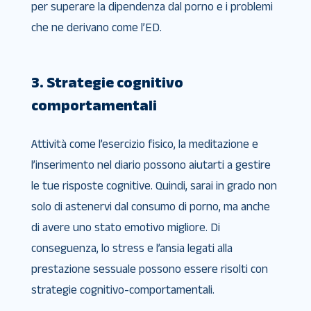
per superare la dipendenza dal porno e i problemi
che ne derivano come l’ED.
3. Strategie cognitivo
comportamentali
Attività come l’esercizio fisico, la meditazione e
l’inserimento nel diario possono aiutarti a gestire
le tue risposte cognitive. Quindi, sarai in grado non
solo di astenervi dal consumo di porno, ma anche
di avere uno stato emotivo migliore. Di
conseguenza, lo stress e l’ansia legati alla
prestazione sessuale possono essere risolti con
strategie cognitivo-comportamentali.