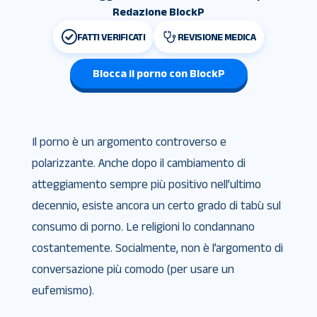
Redazione BlockP
FATTI VERIFICATI
REVISIONE MEDICA
Blocca il porno con BlockP
Il porno è un argomento controverso e
polarizzante. Anche dopo il cambiamento di
atteggiamento sempre più positivo nell’ultimo
decennio, esiste ancora un certo grado di tabù sul
consumo di porno. Le religioni lo condannano
costantemente. Socialmente, non è l’argomento di
conversazione più comodo (per usare un
eufemismo).