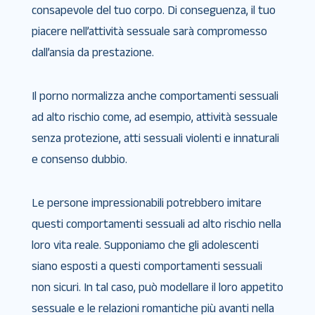
consapevole del tuo corpo. Di conseguenza, il tuo
piacere nell’attività sessuale sarà compromesso
dall’ansia da prestazione.
Il porno normalizza anche comportamenti sessuali
ad alto rischio come, ad esempio, attività sessuale
senza protezione, atti sessuali violenti e innaturali
e consenso dubbio.
Le persone impressionabili potrebbero imitare
questi comportamenti sessuali ad alto rischio nella
loro vita reale. Supponiamo che gli adolescenti
siano esposti a questi comportamenti sessuali
non sicuri. In tal caso, può modellare il loro appetito
sessuale e le relazioni romantiche più avanti nella