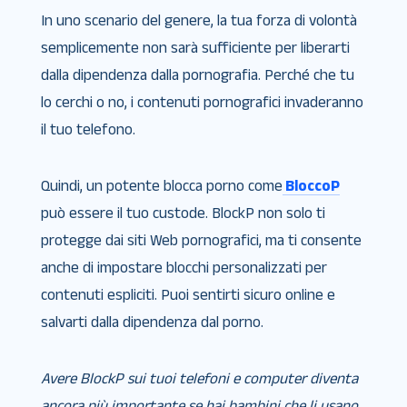
In uno scenario del genere, la tua forza di volontà
semplicemente non sarà sufficiente per liberarti
dalla dipendenza dalla pornografia. Perché che tu
lo cerchi o no, i contenuti pornografici invaderanno
il tuo telefono.
Quindi, un potente blocca porno come
BloccoP
può essere il tuo custode. BlockP non solo ti
protegge dai siti Web pornografici, ma ti consente
anche di impostare blocchi personalizzati per
contenuti espliciti. Puoi sentirti sicuro online e
salvarti dalla dipendenza dal porno.
Avere BlockP sui tuoi telefoni e computer diventa
ancora più importante se hai bambini che li usano.