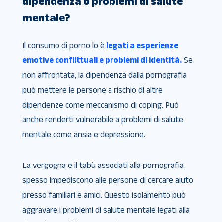
dipendenza o problemi di salute
mentale?
Il consumo di porno lo è
legati a esperienze
emotive conflittuali e problemi di identità.
Se
non affrontata, la dipendenza dalla pornografia
può mettere le persone a rischio di altre
dipendenze come meccanismo di coping. Può
anche renderti vulnerabile a problemi di salute
mentale come ansia e depressione.
La vergogna e il tabù associati alla pornografia
spesso impediscono alle persone di cercare aiuto
presso familiari e amici. Questo isolamento può
aggravare i problemi di salute mentale legati alla