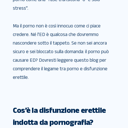
stress”.
Ma il porno non è così innocuo come ci piace
credere. Né l’ED è qualcosa che dovremmo
nascondere sotto il tappeto. Se non sei ancora
sicuro e sei bloccato sulla domanda: il porno può
causare ED? Dovresti leggere questo blog per
comprendere il legame tra porno e disfunzione
erettile.
Cos’è la disfunzione erettile
indotta da pornografia?