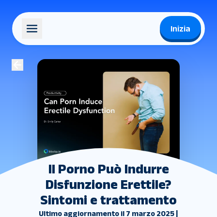
Inizia
Il Porno Può Indurre
Disfunzione Erettile?
Sintomi e trattamento
Ultimo aggiornamento il 7 marzo 2025 |