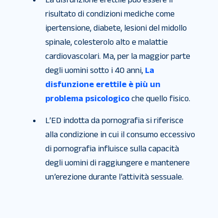
risultato di condizioni mediche come
ipertensione, diabete, lesioni del midollo
spinale, colesterolo alto e malattie
cardiovascolari. Ma, per la maggior parte
degli uomini sotto i 40 anni,
La
disfunzione erettile è più un
problema psicologico
che quello fisico.
L’ED indotta da pornografia si riferisce
alla condizione in cui il consumo eccessivo
di pornografia influisce sulla capacità
degli uomini di raggiungere e mantenere
un’erezione durante l’attività sessuale.