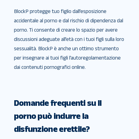
BlockP protegge tuo figlio dall’esposizione
accidentale al porno e dal rischio di dipendenza dal
porno. Ti consente di creare lo spazio per avere
discussioni adeguate all’età con i tuoi figli sulla loro
sessualità. BlockP è anche un ottimo strumento
per insegnare ai tuoi figli l’autoregolamentazione
dai contenuti pornografici online.
Domande frequenti su Il
porno può indurre la
disfunzione erettile?