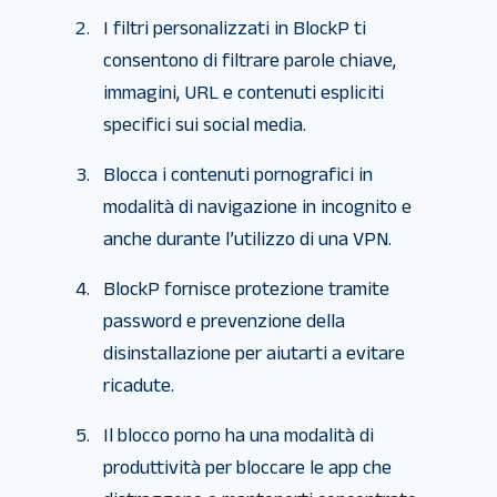
I filtri personalizzati in BlockP ti
consentono di filtrare parole chiave,
immagini, URL e contenuti espliciti
specifici sui social media.
Blocca i contenuti pornografici in
modalità di navigazione in incognito e
anche durante l’utilizzo di una VPN.
BlockP fornisce protezione tramite
password e prevenzione della
disinstallazione per aiutarti a evitare
ricadute.
Il blocco porno ha una modalità di
produttività per bloccare le app che