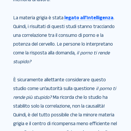
La materia grigia è stata
legato all’Intelligenza
.
Quindi, i risultati di questi studi stanno tracciando
una correlazione tra il consumo di porno e la
potenza del cervello. Le persone lo interpretano
come la risposta alla domanda,
il porno ti rende
stupido?
È sicuramente allettante considerare questo
studio come un’autorità sulla questione
il porno ti
rende più stupido?
Ma ricorda che lo studio ha
stabilito solo la correlazione, non la causalità!
Quindi, è del tutto possibile che la minore materia
grigia e il centro di ricompensa meno efficiente nel