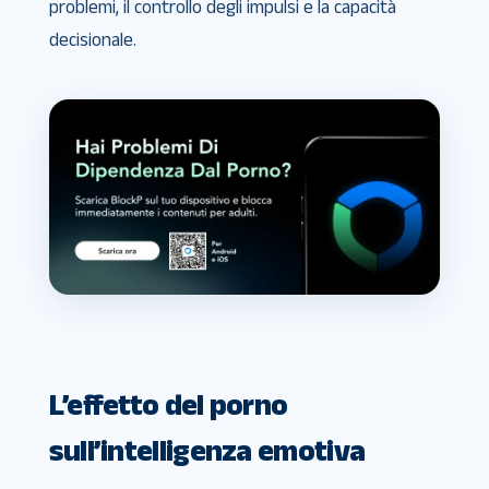
problemi, il controllo degli impulsi e la capacità
decisionale.
L’effetto del porno
sull’intelligenza emotiva