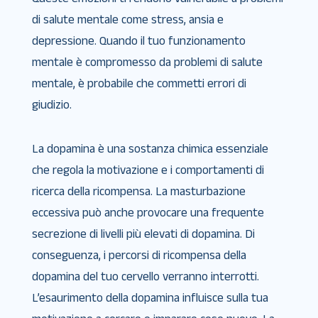
di salute mentale come stress, ansia e
depressione. Quando il tuo funzionamento
mentale è compromesso da problemi di salute
mentale, è probabile che commetti errori di
giudizio.
La dopamina è una sostanza chimica essenziale
che regola la motivazione e i comportamenti di
ricerca della ricompensa. La masturbazione
eccessiva può anche provocare una frequente
secrezione di livelli più elevati di dopamina. Di
conseguenza, i percorsi di ricompensa della
dopamina del tuo cervello verranno interrotti.
L’esaurimento della dopamina influisce sulla tua