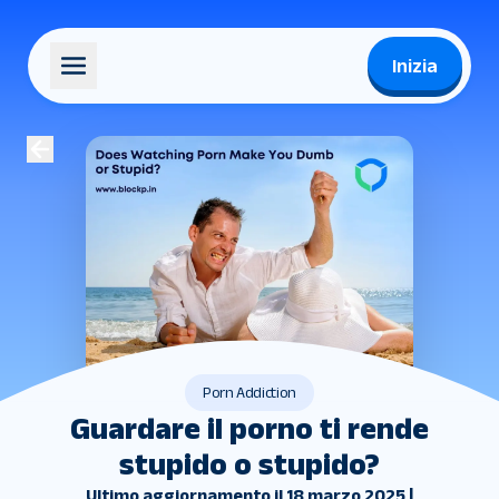
Inizia
Porn Addiction
Guardare il porno ti rende
stupido o stupido?
Ultimo aggiornamento il 18 marzo 2025 |