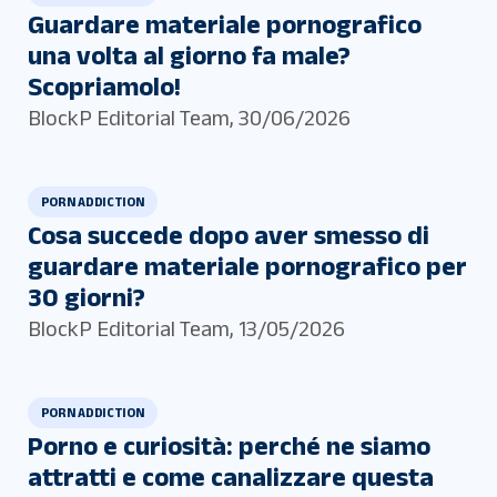
Guardare materiale pornografico
una volta al giorno fa male?
Scopriamolo!
BlockP Editorial Team
,
30/06/2026
PORN ADDICTION
Cosa succede dopo aver smesso di
guardare materiale pornografico per
30 giorni?
BlockP Editorial Team
,
13/05/2026
PORN ADDICTION
Porno e curiosità: perché ne siamo
attratti e come canalizzare questa