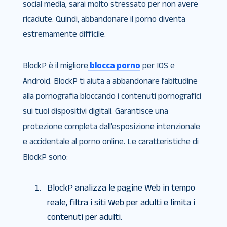
social media, sarai molto stressato per non avere
ricadute. Quindi, abbandonare il porno diventa
estremamente difficile.
BlockP è il migliore
blocca porno
per IOS e
Android. BlockP ti aiuta a abbandonare l’abitudine
alla pornografia bloccando i contenuti pornografici
sui tuoi dispositivi digitali. Garantisce una
protezione completa dall’esposizione intenzionale
e accidentale al porno online. Le caratteristiche di
BlockP sono:
BlockP analizza le pagine Web in tempo
reale, filtra i siti Web per adulti e limita i
contenuti per adulti.