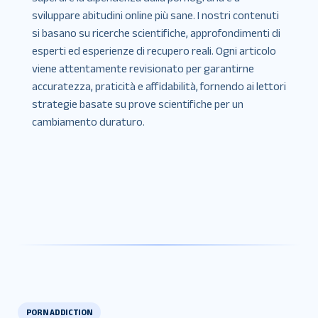
sviluppare abitudini online più sane. I nostri contenuti
si basano su ricerche scientifiche, approfondimenti di
esperti ed esperienze di recupero reali. Ogni articolo
viene attentamente revisionato per garantirne
accuratezza, praticità e affidabilità, fornendo ai lettori
strategie basate su prove scientifiche per un
cambiamento duraturo.
PORN ADDICTION