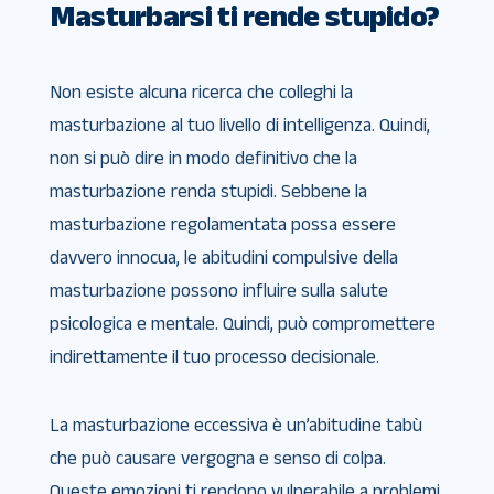
Masturbarsi ti rende stupido?
Non esiste alcuna ricerca che colleghi la
masturbazione al tuo livello di intelligenza. Quindi,
non si può dire in modo definitivo che la
masturbazione renda stupidi. Sebbene la
masturbazione regolamentata possa essere
davvero innocua, le abitudini compulsive della
masturbazione possono influire sulla salute
psicologica e mentale. Quindi, può compromettere
indirettamente il tuo processo decisionale.
La masturbazione eccessiva è un’abitudine tabù
che può causare vergogna e senso di colpa.
Queste emozioni ti rendono vulnerabile a problemi