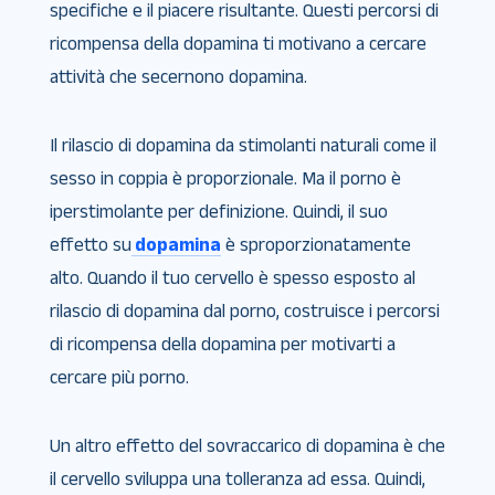
specifiche e il piacere risultante. Questi percorsi di
ricompensa della dopamina ti motivano a cercare
attività che secernono dopamina.
Il rilascio di dopamina da stimolanti naturali come il
sesso in coppia è proporzionale. Ma il porno è
iperstimolante per definizione. Quindi, il suo
effetto su
dopamina
è sproporzionatamente
alto. Quando il tuo cervello è spesso esposto al
rilascio di dopamina dal porno, costruisce i percorsi
di ricompensa della dopamina per motivarti a
cercare più porno.
Un altro effetto del sovraccarico di dopamina è che
il cervello sviluppa una tolleranza ad essa. Quindi,