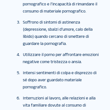
pornografico e l’incapacità di rimandare il
consumo di materiale pornografico.
Soffrono di sintomi di astinenza
(depressione, sbalzi d’umore, calo della
libido) quando cercano di smettere di
guardare la pornografia.
Utilizzare il porno per affrontare emozioni
negative come tristezza o ansia.
Intensi sentimenti di colpa e disprezzo di
sé dopo aver guardato materiale
pornografico.
Interruzioni al lavoro, alle relazioni e alla
vita familiare dovute al consumo di