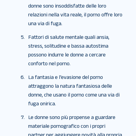
donne sono insoddisfatte delle loro
relazioni nella vita reale, il porno offre loro
una via di fuga.
Fattori di salute mentale quali ansia,
stress, solitudine e bassa autostima
possono indurre le donne a cercare
conforto nel porno.
La fantasia e l’evasione del porno
attraggono la natura fantasiosa delle
donne, che usano il porno come una via di
fuga onirica.
Le donne sono più propense a guardare
materiale pornografico con i propri
partner per aggiungere novità alla propria