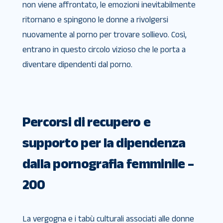
non viene affrontato, le emozioni inevitabilmente
ritornano e spingono le donne a rivolgersi
nuovamente al porno per trovare sollievo. Così,
entrano in questo circolo vizioso che le porta a
diventare dipendenti dal porno.
Percorsi di recupero e
supporto per la dipendenza
dalla pornografia femminile –
200
La vergogna e i tabù culturali associati alle donne