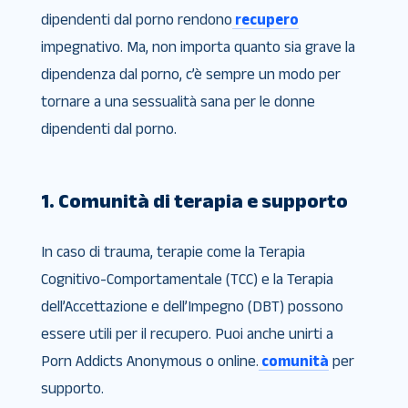
dipendenti dal porno rendono
recupero
impegnativo. Ma, non importa quanto sia grave la
dipendenza dal porno, c’è sempre un modo per
tornare a una sessualità sana per le donne
dipendenti dal porno.
1. Comunità di terapia e supporto
In caso di trauma, terapie come la Terapia
Cognitivo-Comportamentale (TCC) e la Terapia
dell’Accettazione e dell’Impegno (DBT) possono
essere utili per il recupero. Puoi anche unirti a
Porn Addicts Anonymous o online.
comunità
per
supporto.