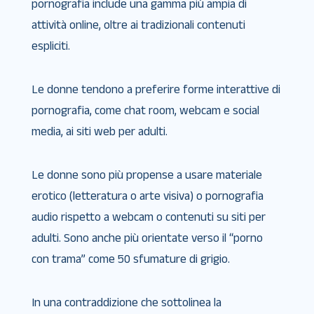
pornografia include una gamma più ampia di
attività online, oltre ai tradizionali contenuti
espliciti.
Le donne tendono a preferire forme interattive di
pornografia, come chat room, webcam e social
media, ai siti web per adulti.
Le donne sono più propense a usare materiale
erotico (letteratura o arte visiva) o pornografia
audio rispetto a webcam o contenuti su siti per
adulti. Sono anche più orientate verso il “porno
con trama” come 50 sfumature di grigio.
In una contraddizione che sottolinea la