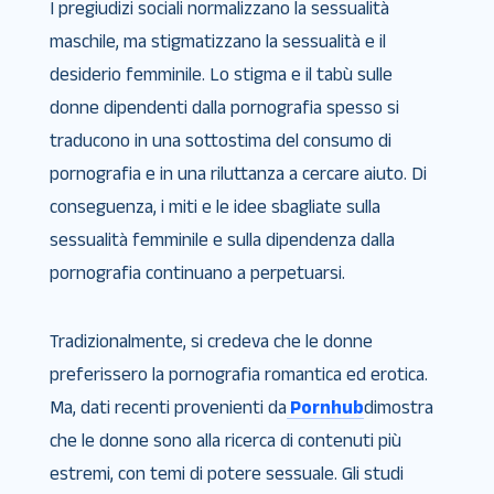
I pregiudizi sociali normalizzano la sessualità
maschile, ma stigmatizzano la sessualità e il
desiderio femminile. Lo stigma e il tabù sulle
donne dipendenti dalla pornografia spesso si
traducono in una sottostima del consumo di
pornografia e in una riluttanza a cercare aiuto. Di
conseguenza, i miti e le idee sbagliate sulla
sessualità femminile e sulla dipendenza dalla
pornografia continuano a perpetuarsi.
Tradizionalmente, si credeva che le donne
preferissero la pornografia romantica ed erotica.
Ma, dati recenti provenienti da
Pornhub
dimostra
che le donne sono alla ricerca di contenuti più
estremi, con temi di potere sessuale. Gli studi