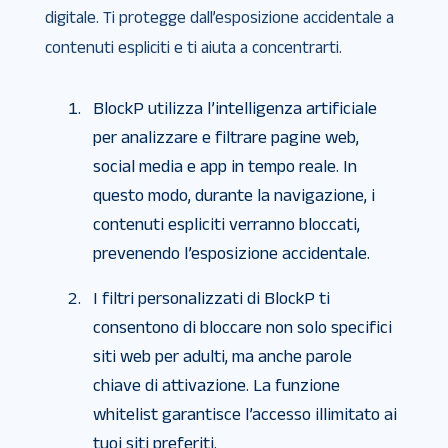
digitale. Ti protegge dall’esposizione accidentale a
contenuti espliciti e ti aiuta a concentrarti.
BlockP utilizza l’intelligenza artificiale
per analizzare e filtrare pagine web,
social media e app in tempo reale. In
questo modo, durante la navigazione, i
contenuti espliciti verranno bloccati,
prevenendo l’esposizione accidentale.
I filtri personalizzati di BlockP ti
consentono di bloccare non solo specifici
siti web per adulti, ma anche parole
chiave di attivazione. La funzione
whitelist garantisce l’accesso illimitato ai
tuoi siti preferiti.