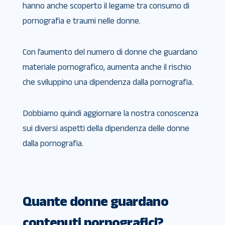
hanno anche scoperto il legame tra consumo di
pornografia e traumi nelle donne.
Con l’aumento del numero di donne che guardano
materiale pornografico, aumenta anche il rischio
che sviluppino una dipendenza dalla pornografia.
Dobbiamo quindi aggiornare la nostra conoscenza
sui diversi aspetti della dipendenza delle donne
dalla pornografia.
Quante donne guardano
contenuti pornografici?