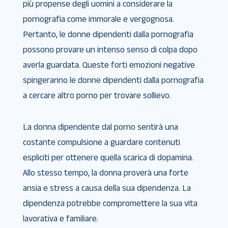
più propense degli uomini a considerare la
pornografia come immorale e vergognosa.
Pertanto, le donne dipendenti dalla pornografia
possono provare un intenso senso di colpa dopo
averla guardata. Queste forti emozioni negative
spingeranno le donne dipendenti dalla pornografia
a cercare altro porno per trovare sollievo.
La donna dipendente dal porno sentirà una
costante compulsione a guardare contenuti
espliciti per ottenere quella scarica di dopamina.
Allo stesso tempo, la donna proverà una forte
ansia e stress a causa della sua dipendenza. La
dipendenza potrebbe compromettere la sua vita
lavorativa e familiare.