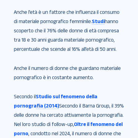
Anche l’età è un fattore che influenza il consumo
di materiale pornografico femminile.
Studi
hanno
scoperto che il 76% delle donne di età compresa
tra 18 e 30 anni guarda materiale pornografico,
percentuale che scende al 16% all’età di 50 anni.
Anche il numero di donne che guardano materiale
pornografico è in costante aumento.
Secondo il
Studio sul fenomeno della
pornografia (2014)
Secondo il Barna Group, il 39%
delle donne ha cercato attivamente la pornografia.
Nel loro studio di follow-up,
Oltre il fenomeno del
porno
, condotto nel 2024, il numero di donne che