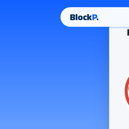
Block
P
.