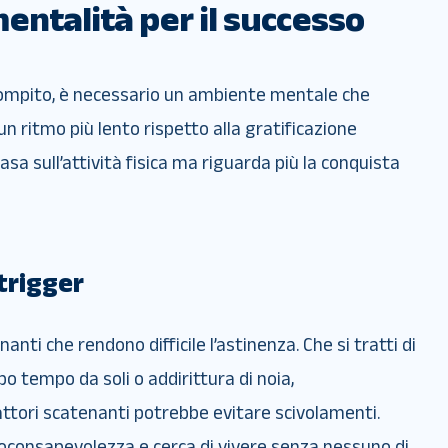
entalità per il successo
l compito, è necessario un ambiente mentale che
un ritmo più lento rispetto alla gratificazione
sa sull’attività fisica ma riguarda più la conquista
 trigger
anti che rendono difficile l’astinenza. Che si tratti di
po tempo da soli o addirittura di noia,
fattori scatenanti potrebbe evitare scivolamenti.
utoconsapevolezza e cerca di vivere senza nessuno di