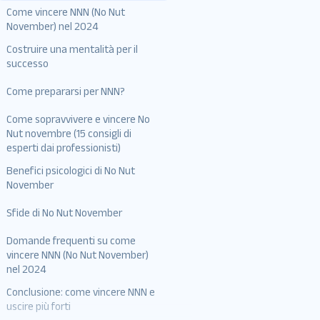
Come vincere NNN (No Nut
November) nel 2024
Costruire una mentalità per il
successo
Comprendi i tuoi trigger
Come prepararsi per NNN?
Affermazioni quotidiane
Come sopravvivere e vincere No
Conosci la tua motivazione
Nut novembre (15 consigli di
Pratica Gratitudine
esperti dai professionisti)
Stabilisci obiettivi chiari
Benefici psicologici di No Nut
Ecco 15 consigli di esperti per
Elimina Trigger
November
sopravvivere e vincere NNN
Trova un gruppo di supporto
nel 2024:
Sfide di No Nut November
Pratica Meditazione
Rimani occupato
Domande frequenti su come
vincere NNN (No Nut November)
Esercitare Regolarmente
nel 2024
Tieni traccia dei tuoi
Conclusione: come vincere NNN e
Cosa ti fa fallire in No Nut a
progressi
uscire più forti
novembre?