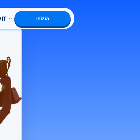
IT
Inizia