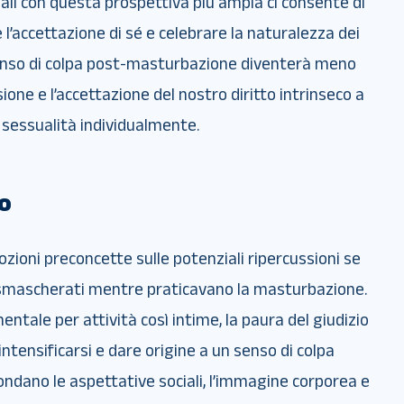
onali con questa prospettiva più ampia ci consente di
re l’accettazione di sé e celebrare la naturalezza dei
 senso di colpa post-masturbazione diventerà meno
ne e l’accettazione del nostro diritto intrinseco a
 sessualità individualmente.
io
nozioni preconcette sulle potenziali ripercussioni se
smascherati mentre praticavano la masturbazione.
ntale per attività così intime, la paura del giudizio
tensificarsi e dare origine a un senso di colpa
rcondano le aspettative sociali, l’immagine corporea e