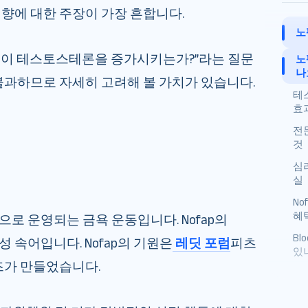
향에 대한 주장이 가장 흔합니다.
노
팹이 테스토스테론을 증가시키는가?”라는 질문
노
나
불과하므로 자세히 고려해 볼 가치가 있습니다.
테
효
전
것
심리
실
No
혜
로 운영되는 금욕 운동입니다. Nofap의
Bl
성 속어입니다. Nofap의 기원은
레딧 포럼
피츠
있
즈가 만들었습니다.