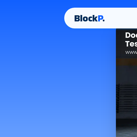
Block
P
.