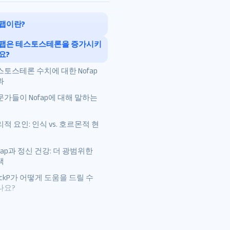
팹이란?
팹은 테스토스테론을 증가시키
다양한 레벨의 Nofap
요?
사람들은 왜 Nofap에 가입하
스토스테론 수치에 대한 Nofap
테스토스테론 이해: 간략한
나요?
과
개요
문가들이 Nofap에 대해 말하는
노팹은 테스토스테론을 증가
테스토스테론 수치에 영향을
시키나요?
미치는 요인
적 요인: 인식 vs. 호르몬적 현
초기 피크 및 단기 테스토스
테론 스파이크
fap과 정신 건강: 더 광범위한
자위행위와 테스토스테론 변
택
동
ockP가 어떻게 도움을 드릴 수
나요?
장기적 증가 없음 – 만성 금
욕: 지속적인 증가 없음
노팹과 프로락틴