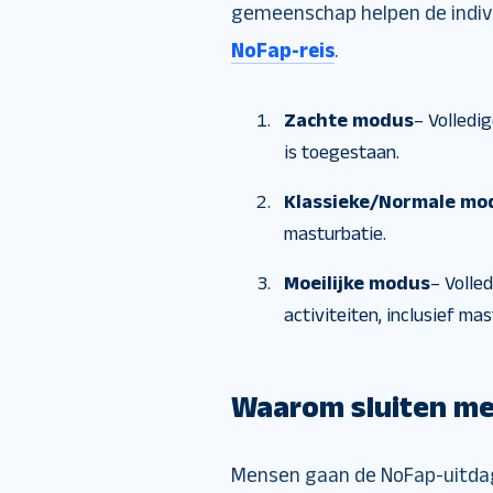
gemeenschap helpen de individ
NoFap-reis
.
Zachte modus
– Volledi
is toegestaan.
Klassieke/Normale mo
masturbatie.
Moeilijke modus
– Volle
activiteiten, inclusief ma
Waarom sluiten men
Mensen gaan de NoFap-uitdag