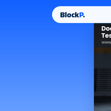
Block
P
.