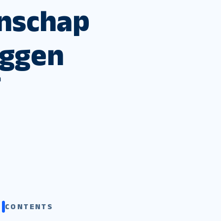
enschap
eggen
m
CONTENTS