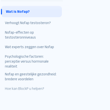
Wat is Nofap?
Verschillende niveaus van
Verhoogt Nofap testosteron?
Nofap
Nofap-effecten op
Testosteron begrijpen: een
Waarom sluiten mensen zich
testosteronniveaus
kort overzicht
aan bij Nofap?
Verhoogt Nofap
Wat experts zeggen over Nofap
Wat beïnvloedt
testosteron?
testosteronniveaus
Psychologische factoren:
Initiële piek- en
perceptie versus hormonale
kortetermijntestosteronpieken
realiteit
Nofap en geestelijke gezondheid:
Masturbatie en
bredere voordelen
testosteronschommelingen
Hoe kan BlockP u helpen?
Geen langdurige toename –
Chronische onthouding:
geen aanhoudende
toename