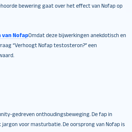
gehoorde bewering gaat over het effect van Nofap op
 van Nofap
Omdat deze bijwerkingen anekdotisch en
e vraag “Verhoogt Nofap testosteron?” een
waard.
unity-gedreven onthoudingsbeweging. De fap in
k jargon voor masturbatie. De oorsprong van Nofap is