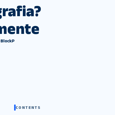
grafia?
lmente
 BlockP
CONTENTS