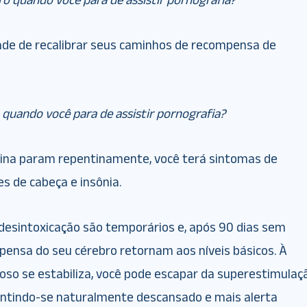
ade de recalibrar seus caminhos de recompensa de
quando você para de assistir pornografia?
ina param repentinamente, você terá sintomas de
es de cabeça e insônia.
 desintoxicação são temporários e, após 90 dias sem
mpensa do seu cérebro retornam aos níveis básicos. À
so se estabiliza, você pode escapar da superestimulaç
sentindo-se naturalmente descansado e mais alerta