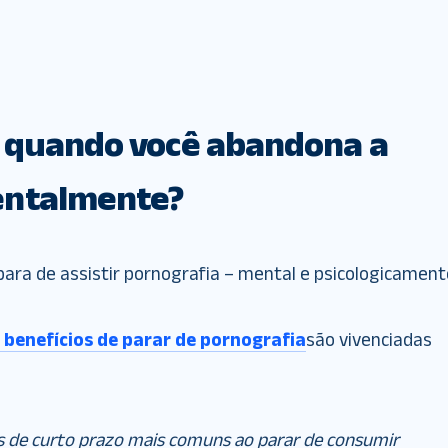
 quando você abandona a
entalmente?
ara de assistir pornografia – mental e psicologicament
benefícios de parar de pornografia
são vivenciadas
s de curto prazo mais comuns ao parar de consumir