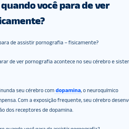
 quando você para de ver
sicamente?
ara de assistir pornografia – fisicamente?
arar de ver pornografia acontece no seu cérebro e sist
 inunda seu cérebro com
dopamina
, o neuroquímico
mpensa. Com a exposição frequente, seu cérebro desenv
ção dos receptores de dopamina.
o quando você para de assistir pornografia?