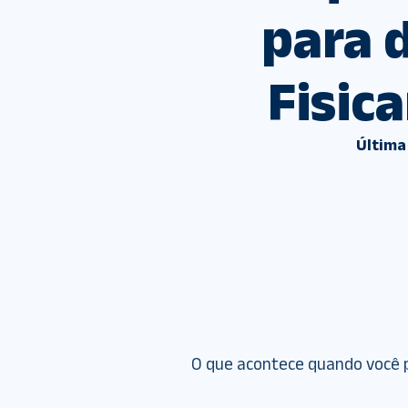
para d
Fisic
Última
O que acontece quando você p