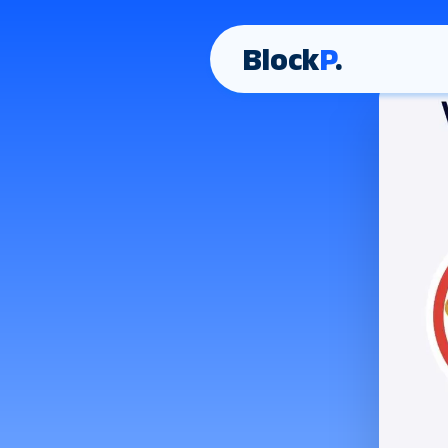
Block
P
.