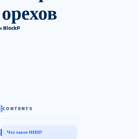
 орехов
а BlockP
CONTENTS
Что такое ННН?