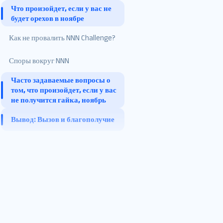
Что произойдет, если у вас не
Восстание ННН
будет орехов в ноябре
Этот рост популярности
Давайте начнем разбивать
Как не провалить NNN Challenge?
может объяснить
их:
несколько факторов:
Передовые методы
Споры вокруг NNN
Психологическое влияние
Правила ННН
достижения успеха NNN
неудачного NNN
Часто задаваемые вопросы о
Работа с настоятельными
том, что произойдет, если у вас
Аспекты сообщества
призывами во время NNN
не получится гайка, ноябрь
неудачного NNN
Нет Орехового ноября
Вывод: Вызов и благополучие
вредно для вас?
Как закончить No Nut
November?
Каковы преимущества
победы в ноябре No Nut?
Может ли No Nut November
улучшить отношения?