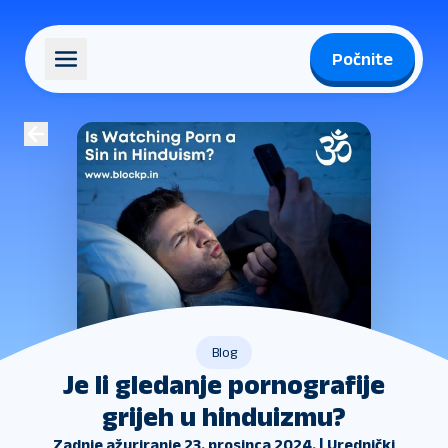
Počnite
Blog
Je li gledanje pornografije
grijeh u hinduizmu?
Zadnje ažuriranje 23. prosinca 2024. | Urednički