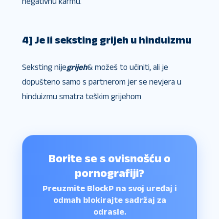
negativnu karmu.
4] Je li seksting grijeh u hinduizmu
Seksting nije
grijeh
& možeš to učiniti, ali je
dopušteno samo s partnerom jer se nevjera u
hinduizmu smatra teškim grijehom
Borite se s ovisnošću o
pornografiji?
Preuzmite BlockP na svoj uređaj i
odmah blokirajte sadržaj za
odrasle.