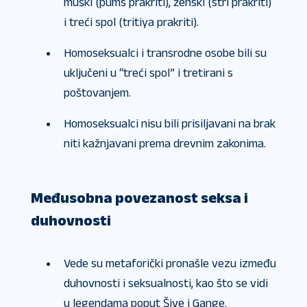
muški (pums prakriti), ženski (stri prakriti)
i treći spol (tritiya prakriti).
Homoseksualci i transrodne osobe bili su
uključeni u “treći spol” i tretirani s
poštovanjem.
Homoseksualci nisu bili prisiljavani na brak
niti kažnjavani prema drevnim zakonima.
Međusobna povezanost seksa i
duhovnosti
Vede su metaforički pronašle vezu između
duhovnosti i seksualnosti, kao što se vidi
u legendama poput Šive i Gange.