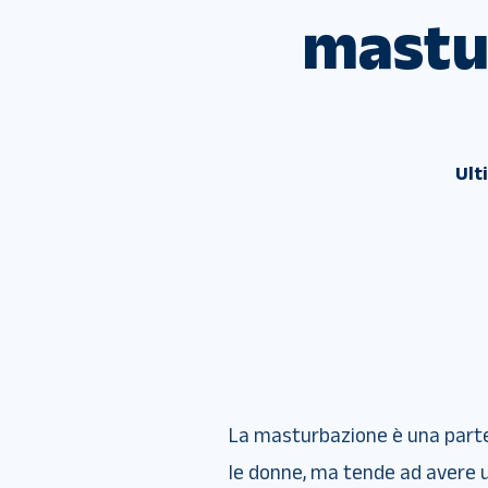
mastu
Ult
La masturbazione è una parte 
le donne, ma tende ad avere 