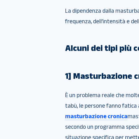
La dipendenza dalla masturbaz
frequenza, dell’intensità e del
Alcuni dei tipi più
1] Masturbazione c
È un problema reale che molt
tabù, le persone fanno fatica
masturbazione cronica
mast
secondo un programma specifi
situazione specifica per met