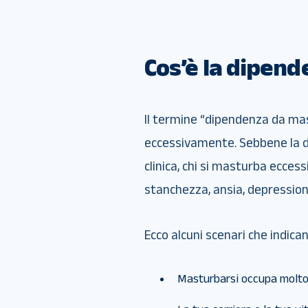
Cos’è la dipen
Il termine “dipendenza da mas
eccessivamente. Sebbene la 
clinica, chi si masturba ecc
stanchezza, ansia, depressione
Ecco alcuni scenari che indic
Masturbarsi occupa molto