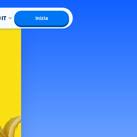
IT
Inizia