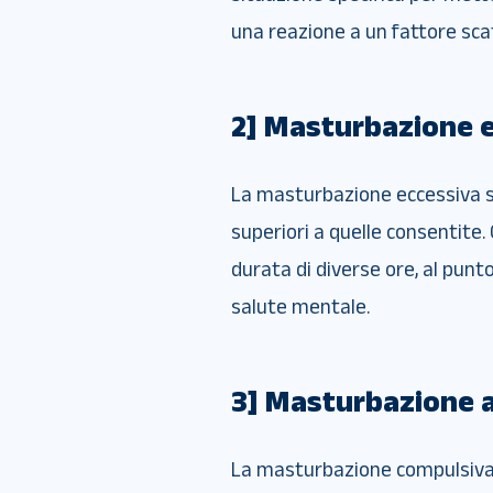
una reazione a un fattore sc
2] Masturbazione 
La masturbazione eccessiva si
superiori a quelle consentite
durata di diverse ore, al punt
salute mentale.
3] Masturbazione 
La masturbazione compulsiva 