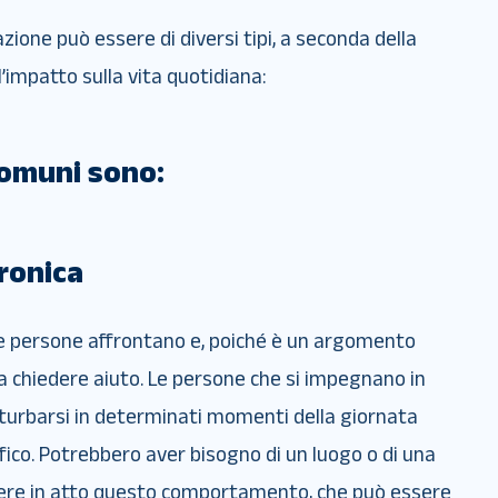
ione può essere di diversi tipi, a seconda della
l’impatto sulla vita quotidiana:
 comuni sono:
ronica
e persone affrontano e, poiché è un argomento
 a chiedere aiuto. Le persone che si impegnano in
urbarsi in determinati momenti della giornata
co. Potrebbero aver bisogno di un luogo o di una
tere in atto questo comportamento, che può essere