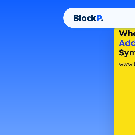
Block
P
.