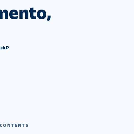
mento,
ockP
CONTENTS