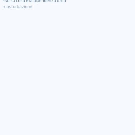
FAQ su cosa è la dipendenza dalla
Farmaco
masturbazione
1] Perché mi masturbo
troppo?
2] Cosa succede se un uomo
rilascia sperma ogni giorno?
3] La masturbazione può
causare mal di testa?
4] Come fermare il desiderio
di masturbarsi?
5] La masturbazione può
causare perdita di memoria?
6] La masturbazione
provoca la caduta dei
capelli?
7] Quali sono gli effetti della
cessazione della