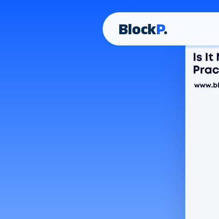
Block
P
.