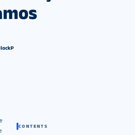
Vamos
BlockP
e
CONTENTS
e