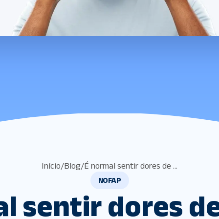
Início
/
Blog
/
É normal sentir dores de ...
NOFAP
l sentir dores d