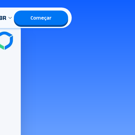
BR
Começar