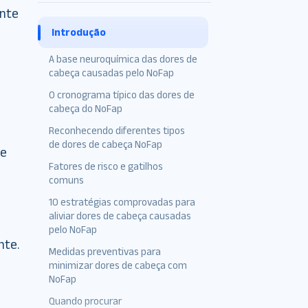
ante
Introdução
A base neuroquímica das dores de
cabeça causadas pelo NoFap
O cronograma típico das dores de
cabeça do NoFap
Reconhecendo diferentes tipos
Primeira Semana
de dores de cabeça NoFap
se
Fase de Adaptabilidade
Fatores de risco e gatilhos
(Semanas 2–3)
comuns
Fase de estabilização (após a
10 estratégias comprovadas para
semana 3)
aliviar dores de cabeça causadas
pelo NoFap
nte.
Medidas preventivas para
minimizar dores de cabeça com
NoFap
Quando procurar